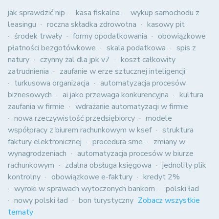
jak sprawdzić nip
kasa fiskalna
wykup samochodu z
leasingu
roczna składka zdrowotna
kasowy pit
środek trwały
formy opodatkowania
obowiązkowe
płatności bezgotówkowe
skala podatkowa
spis z
natury
czynny żal dla jpk v7
koszt całkowity
zatrudnienia
zaufanie w erze sztucznej inteligencji
turkusowa organizacja
automatyzacja procesów
biznesowych
ai jako przewaga konkurencyjna
kultura
zaufania w firmie
wdrażanie automatyzacji w firmie
nowa rzeczywistość przedsiębiorcy
modele
współpracy z biurem rachunkowym w ksef
struktura
faktury elektronicznej
procedura sme
zmiany w
wynagrodzeniach
automatyzacja procesów w biurze
rachunkowym
zdalna obsługa księgowa
jednolity plik
kontrolny
obowiązkowe e-faktury
kredyt 2%
wyroki w sprawach wytoczonych bankom
polski ład
nowy polski ład
bon turystyczny
Zobacz wszystkie
tematy