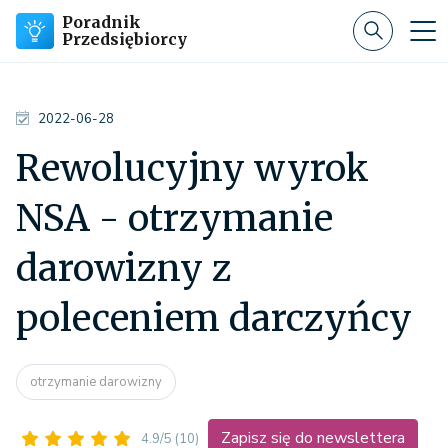
Poradnik
Przedsiębiorcy
2022-06-28
Rewolucyjny wyrok
NSA - otrzymanie
darowizny z
poleceniem darczyńcy
otrzymanie darowizny
Zapisz się do newslettera
4.9/5
(10)