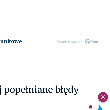
chunkowe
Poradnik wspiera
j popełniane błędy