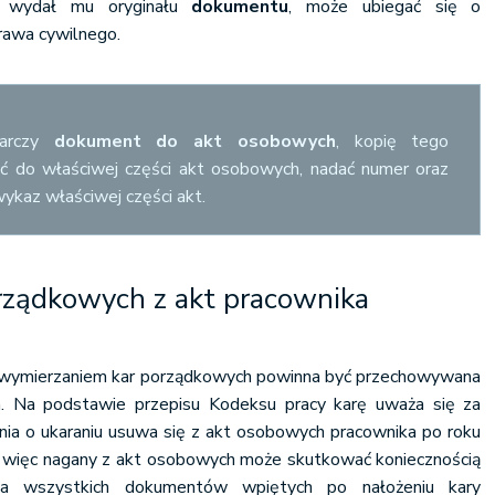
e wydał mu oryginału
dokumentu
, może ubiegać się o
rawa cywilnego.
tarczy
dokument do akt osobowych
, kopię tego
ć do właściwej części akt osobowych, nadać numer oraz
wykaz właściwej części akt.
rządkowych z akt pracownika
wymierzaniem kar porządkowych powinna być przechowywana
. Na podstawie przepisu Kodeksu pracy karę uważa się za
enia o ukaraniu usuwa się z akt osobowych pracownika po roku
ie więc nagany z akt osobowych może skutkować koniecznością
a wszystkich dokumentów wpiętych po nałożeniu kary