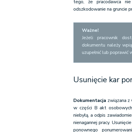
tego, że pracodawca ni
odszkodowanie na gruncie p
Ważne!
Jeżeli pracownik dos
dokumentu należy wpią
uzupełnić lub poprawić 
Usunięcie kar po
Dokumentacja
związana z 
w części B akt osobowych
niebyłą, a odpis zawiadomi
nienagannej pracy. Usunięc
ponownego ponumerowani