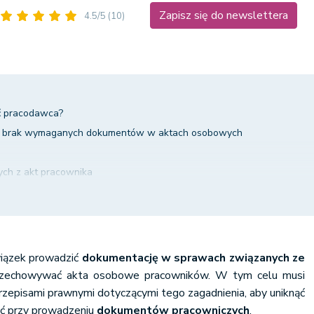
Zapisz się do newslettera
4.5/5
(10)
ć pracodawca?
- brak wymaganych dokumentów w aktach osobowych
ych z akt pracownika
 kara grzywny za źle prowadzoną dokumentację
iązek prowadzić
dokumentację w sprawach związanych ze
zechowywać akta osobowe pracowników. W tym celu musi
rzepisami prawnymi dotyczącymi tego zagadnienia, aby uniknąć
ć przy prowadzeniu
dokumentów pracowniczych
.