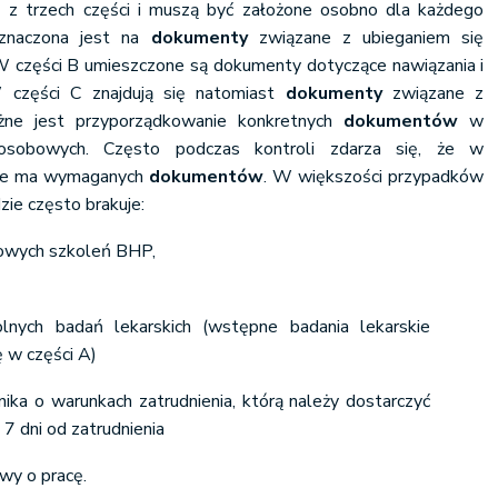
 z trzech części i muszą być założone osobno dla każdego
eznaczona jest na
dokumenty
związane z ubieganiem się
 W części B umieszczone są dokumenty dotyczące nawiązania i
W części C znajdują się natomiast
dokumenty
związane z
ażne jest przyporządkowanie konkretnych
dokumentów
w
osobowych. Często podczas kontroli zdarza się, że w
nie ma wymaganych
dokumentów
. W większości przypadków
zie często brakuje:
owych szkoleń BHP,
lnych badań lekarskich (wstępne badania lekarskie
 w części A)
nika o warunkach zatrudnienia, którą należy dostarczyć
7 dni od zatrudnienia
y o pracę.