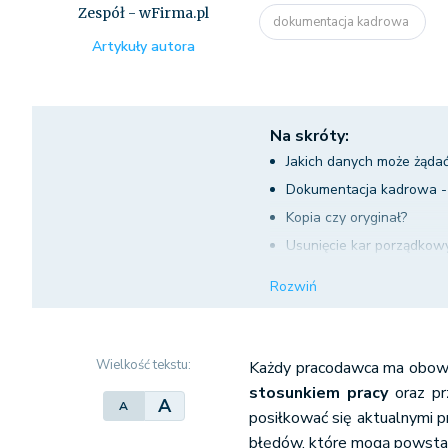
Zespół - wFirma.pl
dokumentacja kadrowa
Artykuły autora
Na skróty:
Jakich danych może żąda
Dokumentacja kadrowa 
Kopia czy oryginał?
Usunięcie kar porządkow
Dokumentacja kadrowa -
Rozwiń
Wielkość tekstu:
Każdy pracodawca ma obow
stosunkiem pracy
oraz pr
A
A
posiłkować się aktualnymi p
błędów, które mogą powsta