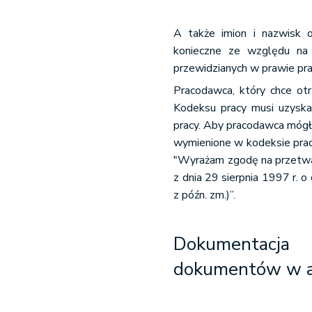
A także imion i nazwisk or
konieczne ze względu na 
przewidzianych w prawie pr
Pracodawca, który chce ot
Kodeksu pracy musi uzysk
pracy. Aby pracodawca mógł
wymienione w kodeksie pracy
"Wyrażam zgodę na przetwa
z dnia 29 sierpnia 1997 r. 
z późn. zm.)”.
Dokumentacj
dokumentów w a