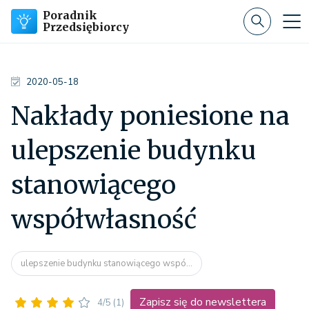
Poradnik
Przedsiębiorcy
2020-05-18
Nakłady poniesione na
ulepszenie budynku
stanowiącego
współwłasność
ulepszenie budynku stanowiącego wspó...
Zapisz się do newslettera
4/5
(1)