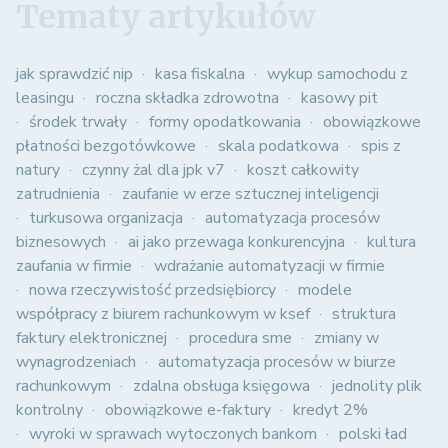
Tematy artykułów
jak sprawdzić nip
kasa fiskalna
wykup samochodu z
leasingu
roczna składka zdrowotna
kasowy pit
środek trwały
formy opodatkowania
obowiązkowe
płatności bezgotówkowe
skala podatkowa
spis z
natury
czynny żal dla jpk v7
koszt całkowity
zatrudnienia
zaufanie w erze sztucznej inteligencji
turkusowa organizacja
automatyzacja procesów
biznesowych
ai jako przewaga konkurencyjna
kultura
zaufania w firmie
wdrażanie automatyzacji w firmie
nowa rzeczywistość przedsiębiorcy
modele
współpracy z biurem rachunkowym w ksef
struktura
faktury elektronicznej
procedura sme
zmiany w
wynagrodzeniach
automatyzacja procesów w biurze
rachunkowym
zdalna obsługa księgowa
jednolity plik
kontrolny
obowiązkowe e-faktury
kredyt 2%
wyroki w sprawach wytoczonych bankom
polski ład