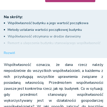
Na skróty:
Współwłasność budynku a jego wartość początkowa
Metody ustalania wartości początkowej budynku
Współwłasność otrzymana w drodze darowizny
Remont a ulepszenie budynku stanowiącego współwłasność
Ulepszenie budynku stanowiącego współwłasność a koszty
Rozwiń
uzyskania przychodu
Nakłady poniesione na ulepszenie budynku stanowiącego
Współwłasność oznacza, że dana rzecz należy
współwłasność a wartość początkowa
niepodzielnie do wszystkich współwłaścicieli, a każdemu z
nich przysługują wszystkie uprawnienia związane z
Ulepszenie budynku stanowiącego współwłasność -
posiadaną własnością. Przedmiotem współwłasności
stanowisko organów podatkowych
zawsze jest konkretna rzecz, jak np. budynek. Co w sytuacji,
gdy przedmiot stanowiący współwłasność
wykorzystywany jest w działalności gospodarczej
współwłaściciela? W jaki sposób zaliczyć do kosztów