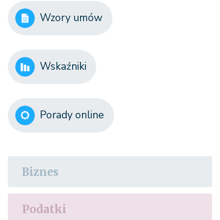
Wzory umów
Wskaźniki
Porady online
Biznes
Podatki