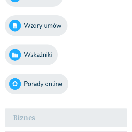
Wzory umów
Wskaźniki
Porady online
Biznes