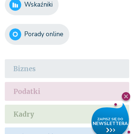
Wskaźniki
Porady online
Biznes
Podatki
Kadry