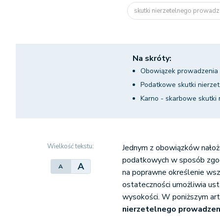
skutki nierzetelnego prowadze
Na skróty:
Obowiązek prowadzenia k
Podatkowe skutki nierze
Karno - skarbowe skutki
Wielkość tekstu:
Jednym z obowiązków nałożo
podatkowych w sposób zgod
A
A
na poprawne określenie wsz
ostateczności umożliwia us
wysokości. W poniższym art
nierzetelnego prowadzen