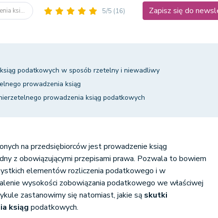
Zapisz się do newsl
nia ksi...
5/5
(16)
siąg podatkowych w sposób rzetelny i niewadliwy
telnego prowadzenia ksiąg
 nierzetelnego prowadzenia ksiąg podatkowych
nych na przedsiębiorców jest prowadzenie ksiąg
ny z obowiązującymi przepisami prawa. Pozwala to bowiem
ystkich elementów rozliczenia podatkowego i w
talenie wysokości zobowiązania podatkowego we właściwej
ykule zastanowimy się natomiast, jakie są
skutki
ia ksiąg
podatkowych.