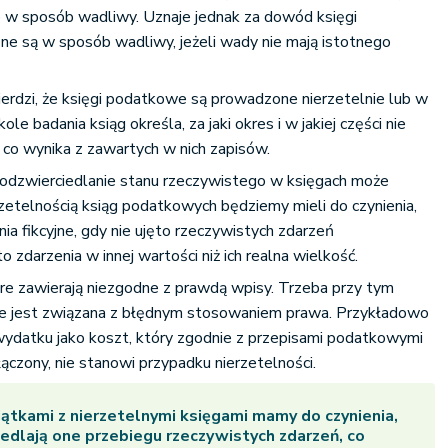
b w sposób wadliwy. Uznaje jednak za dowód księgi
e są w sposób wadliwy, jeżeli wady nie mają istotnego
erdzi, że księgi podatkowe są prowadzone nierzetelnie lub w
e badania ksiąg określa, za jaki okres i w jakiej części nie
 co wynika z zawartych w nich zapisów.
dzwierciedlanie stanu rzeczywistego w księgach może
erzetelnością ksiąg podatkowych będziemy mieli do czynienia,
ia fikcyjne, gdy nie ujęto rzeczywistych zdarzeń
 zdarzenia w innej wartości niż ich realna wielkość.
tóre zawierają niezgodne z prawdą wpisy. Trzeba przy tym
nie jest związana z błędnym stosowaniem prawa. Przykładowo
 wydatku jako koszt, który zgodnie z przepisami podatkowymi
łączony, nie stanowi przypadku nierzetelności.
ątkami z nierzetelnymi księgami mamy do czynienia,
iedlają one przebiegu rzeczywistych zdarzeń, co