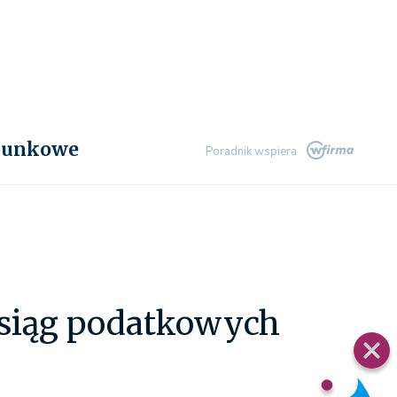
chunkowe
Poradnik wspiera
ksiąg podatkowych