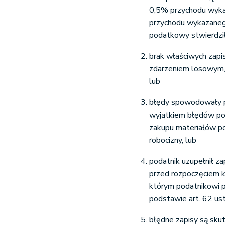
0,5% przychodu wyka
przychodu wykazaneg
podatkowy stwierdził
brak właściwych zapi
zdarzeniem losowym, 
lub
błędy spowodowały 
wyjątkiem błędów pol
zakupu materiałów 
robocizny, lub
podatnik uzupełnił z
przed rozpoczęciem k
którym podatnikowi p
podstawie art. 62 us
błędne zapisy są sku