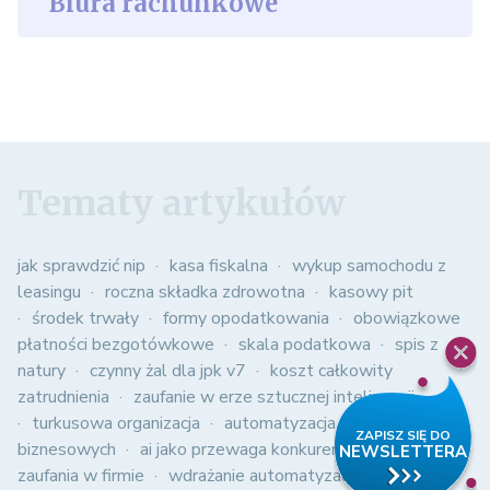
Biura rachunkowe
Tematy artykułów
jak sprawdzić nip
kasa fiskalna
wykup samochodu z
leasingu
roczna składka zdrowotna
kasowy pit
środek trwały
formy opodatkowania
obowiązkowe
płatności bezgotówkowe
skala podatkowa
spis z
natury
czynny żal dla jpk v7
koszt całkowity
zatrudnienia
zaufanie w erze sztucznej inteligencji
turkusowa organizacja
automatyzacja procesów
biznesowych
ai jako przewaga konkurencyjna
kultura
zaufania w firmie
wdrażanie automatyzacji w firmie