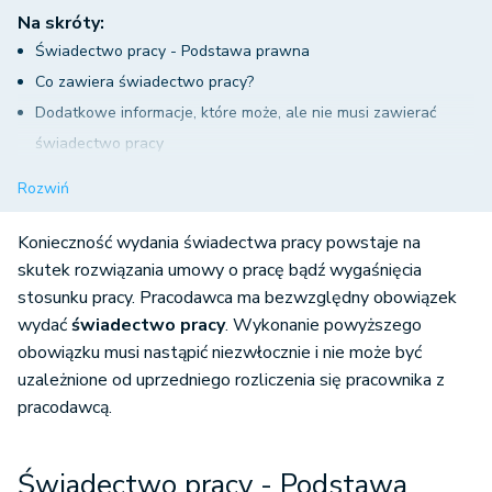
Na skróty:
Świadectwo pracy - Podstawa prawna
Co zawiera świadectwo pracy?
Dodatkowe informacje, które może, ale nie musi zawierać
świadectwo pracy
Kiedy należy wydać świadectwo pracy?
Rozwiń
Świadectwo pracy a śmierć pracownika
Odpowiedzialność pracodawcy za niedopełnienie obowiązku
Konieczność wydania świadectwa pracy powstaje na
wydania świadectwa pracy i roszczenia pracownika z tym
skutek rozwiązania umowy o pracę bądź wygaśnięcia
stosunku pracy. Pracodawca ma bezwzględny obowiązek
związane
wydać
świadectwo pracy
. Wykonanie powyższego
obowiązku musi nastąpić niezwłocznie i nie może być
uzależnione od uprzedniego rozliczenia się pracownika z
pracodawcą.
Świadectwo pracy - Podstawa