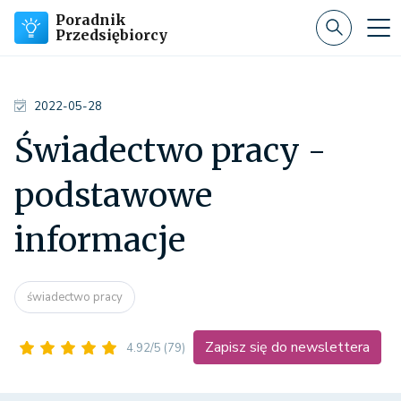
Poradnik
Przedsiębiorcy
2022-05-28
Świadectwo pracy -
podstawowe
informacje
świadectwo pracy
Zapisz się do newslettera
4.92/5
(79)