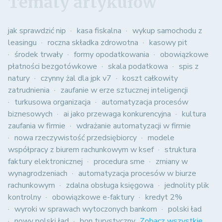
Tematy artykułów
jak sprawdzić nip
kasa fiskalna
wykup samochodu z
leasingu
roczna składka zdrowotna
kasowy pit
środek trwały
formy opodatkowania
obowiązkowe
płatności bezgotówkowe
skala podatkowa
spis z
natury
czynny żal dla jpk v7
koszt całkowity
zatrudnienia
zaufanie w erze sztucznej inteligencji
turkusowa organizacja
automatyzacja procesów
biznesowych
ai jako przewaga konkurencyjna
kultura
zaufania w firmie
wdrażanie automatyzacji w firmie
nowa rzeczywistość przedsiębiorcy
modele
współpracy z biurem rachunkowym w ksef
struktura
faktury elektronicznej
procedura sme
zmiany w
wynagrodzeniach
automatyzacja procesów w biurze
rachunkowym
zdalna obsługa księgowa
jednolity plik
kontrolny
obowiązkowe e-faktury
kredyt 2%
wyroki w sprawach wytoczonych bankom
polski ład
nowy polski ład
bon turystyczny
Zobacz wszystkie