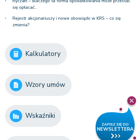
Ryczałt – dlaczego ta forma opodatkowania może przestać
się opłacać…
Rejestr akcjonariuszy i nowe obowiązki w KRS – co się
zmienia?
Kalkulatory
Wzory umów
Wskaźniki