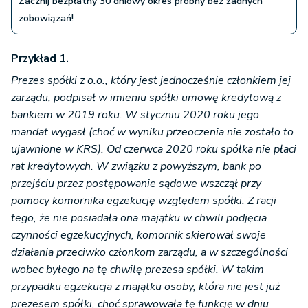
Zacznij bezpłatny 30 dniowy okres próbny bez żadnych
zobowiązań!
Przykład 1.
Prezes spółki z o.o., który jest jednocześnie członkiem jej
zarządu, podpisał w imieniu spółki umowę kredytową z
bankiem w 2019 roku. W styczniu 2020 roku jego
mandat wygasł (choć w wyniku przeoczenia nie zostało to
ujawnione w KRS). Od czerwca 2020 roku spółka nie płaci
rat kredytowych. W związku z powyższym, bank po
przejściu przez postępowanie sądowe wszczął przy
pomocy komornika egzekucję względem spółki. Z racji
tego, że nie posiadała ona majątku w chwili podjęcia
czynności egzekucyjnych, komornik skierował swoje
działania przeciwko członkom zarządu, a w szczególności
wobec byłego na tę chwilę prezesa spółki. W takim
przypadku egzekucja z majątku osoby, która nie jest już
prezesem spółki, choć sprawowała tę funkcję w dniu