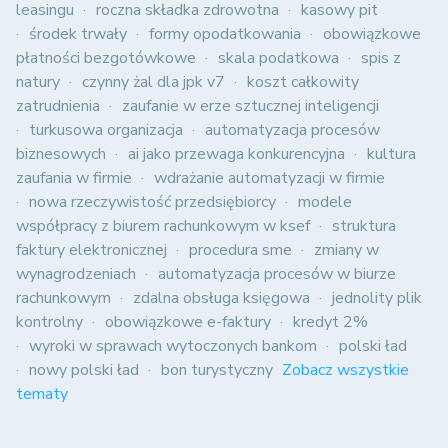
leasingu
roczna składka zdrowotna
kasowy pit
środek trwały
formy opodatkowania
obowiązkowe
płatności bezgotówkowe
skala podatkowa
spis z
natury
czynny żal dla jpk v7
koszt całkowity
zatrudnienia
zaufanie w erze sztucznej inteligencji
turkusowa organizacja
automatyzacja procesów
biznesowych
ai jako przewaga konkurencyjna
kultura
zaufania w firmie
wdrażanie automatyzacji w firmie
nowa rzeczywistość przedsiębiorcy
modele
współpracy z biurem rachunkowym w ksef
struktura
faktury elektronicznej
procedura sme
zmiany w
wynagrodzeniach
automatyzacja procesów w biurze
rachunkowym
zdalna obsługa księgowa
jednolity plik
kontrolny
obowiązkowe e-faktury
kredyt 2%
wyroki w sprawach wytoczonych bankom
polski ład
nowy polski ład
bon turystyczny
Zobacz wszystkie
tematy