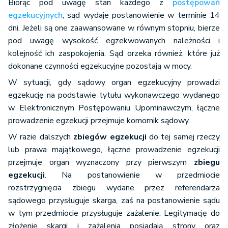
Biorąc pod uwagę stan każdego z
postępowań
egzekucyjnych
, sąd wydaje postanowienie w terminie 14
dni. Jeżeli są one zaawansowane w równym stopniu, bierze
pod uwagę wysokość egzekwowanych należności i
kolejność ich zaspokojenia. Sąd orzeka również, które już
dokonane czynności egzekucyjne pozostają w mocy.
W sytuacji, gdy sądowy organ egzekucyjny prowadzi
egzekucję na podstawie tytułu wykonawczego wydanego
w Elektronicznym Postępowaniu Upominawczym, łączne
prowadzenie egzekucji przejmuje komornik sądowy.
W razie dalszych
zbiegów egzekucji
do tej samej rzeczy
lub prawa majątkowego, łączne prowadzenie egzekucji
przejmuje organ wyznaczony przy pierwszym
zbiegu
egzekucji
. Na postanowienie w przedmiocie
rozstrzygnięcia zbiegu wydane przez referendarza
sądowego przysługuje skarga, zaś na postanowienie sądu
w tym przedmiocie przysługuje zażalenie. Legitymację do
złożenie skargi i zażalenia posiadają strony oraz