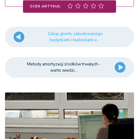
OCEŃ ARTYKUŁ:
Zakup gruntu zabudowanego
budynkami i budowlami a ...
Metody amortyzacji środków trwałych -
warto wiedzi...