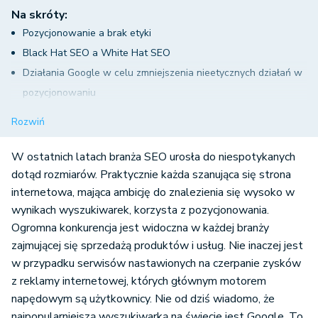
Na skróty:
Pozycjonowanie a brak etyki
Black Hat SEO a White Hat SEO
Działania Google w celu zmniejszenia nieetycznych działań w
pozycjonowaniu
Google strażnikiem uczciwego pozycjonowania? Algorytm
Rozwiń
Panda i Pingwin
Google AdWords rośnie w siłę
W ostatnich latach branża SEO urosła do niespotykanych
Firmy pozycjonerskie a Google
dotąd rozmiarów. Praktycznie każda szanująca się strona
internetowa, mająca ambicję do znalezienia się wysoko w
wynikach wyszukiwarek, korzysta z pozycjonowania.
Ogromna konkurencja jest widoczna w każdej branży
zajmującej się sprzedażą produktów i usług. Nie inaczej jest
w przypadku serwisów nastawionych na czerpanie zysków
z reklamy internetowej, których głównym motorem
napędowym są użytkownicy. Nie od dziś wiadomo, że
najpopularniejszą wyszukiwarką na świecie jest Google. To