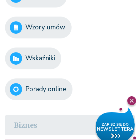
Wzory umów
Wskaźniki
Porady online
Biznes