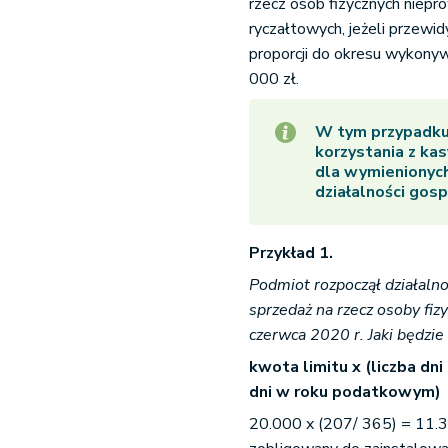
rzecz osób fizycznych niepr
ryczałtowych, jeżeli przewi
proporcji do okresu wykony
000 zł.
W tym przypadku 
korzystania z kas
dla wymienionych
działalności gosp
Przykład 1.
Podmiot rozpoczął działaln
sprzedaż na rzecz osoby fiz
czerwca 2020 r. Jaki będzi
kwota limitu x (liczba dn
dni w roku podatkowym)
20.000 x (207/ 365) = 11.34