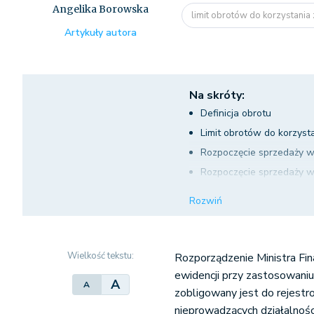
Angelika Borowska
limit obrotów do korzystania
Artykuły autora
Na skróty:
Definicja obrotu
Limit obrotów do korzysta
Rozpoczęcie sprzedaży wr
Rozpoczęcie sprzedaży w 
Termin instalacji kasy a 
Rozwiń
Wielkość tekstu:
Rozporządzenie Ministra Fi
ewidencji przy zastosowaniu 
A
A
zobligowany jest do rejestro
nieprowadzących działalnośc