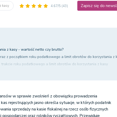
Zapisz się do news
 z kasy
4.67/5
(43)
nia z kasy - wartość netto czy brutto?
az z początkiem roku podatkowego a limit obrotów do korzystania z 
trakcie roku podatkowego a limit obrotów do korzystania z kasy
przekroczony limit obrotów do korzystania z kasy
nansów w sprawie zwolnień z obowiązku prowadzenia
kas rejestrujących jasno określa sytuacje, w których podatnik
wania sprzedaży na kasie fiskalnej na rzecz osób fizycznych
i gospodarczej oraz rolników ryczałtowych. Przewiduje