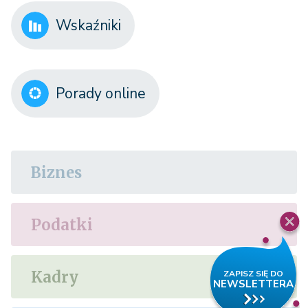
Wskaźniki
Porady online
Biznes
Podatki
Kadry