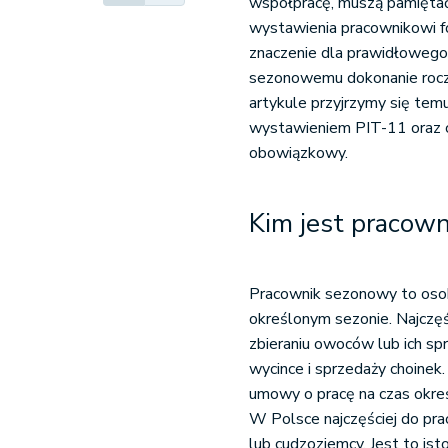
współpracę, muszą pamiętać
wystawienia pracownikowi f
Podsumowanie
znaczenie dla prawidłowego
sezonowemu dokonanie roc
artykule przyjrzymy się tem
wystawieniem PIT-11 oraz 
obowiązkowy.
Kim jest pracow
Pracownik sezonowy to osob
określonym sezonie. Najczęś
zbieraniu owoców lub ich sp
wycince i sprzedaży choine
umowy o pracę na czas okreś
W Polsce najczęściej do pra
lub cudzoziemcy. Jest to is