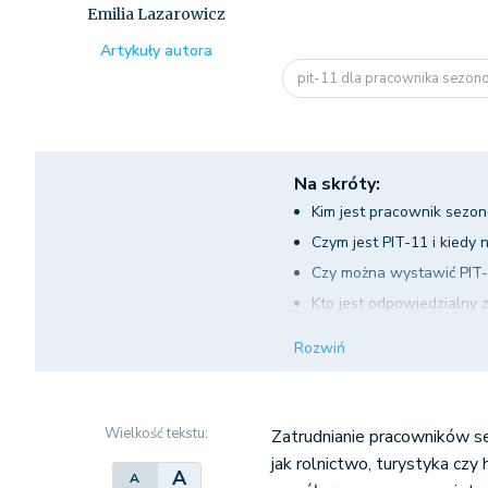
Emilia Lazarowicz
Artykuły autora
pit-11 dla pracownika sezo
Na skróty:
Kim jest pracownik sezo
Czym jest PIT-11 i kiedy
Czy można wystawić PIT-
Kto jest odpowiedzialny
Rodzaj umowy a obowiąz
Rozwiń
Okres zatrudnienia i skr
Zaliczki na podatek doc
Składki na ubezpieczenie
Wielkość tekstu:
Zatrudnianie pracowników s
Konsekwencje braku wys
jak rolnictwo, turystyka czy
A
A
PIT-11 dla obcokrajowc