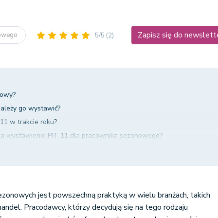
Zapisz się do newslett
nowego
5/5
(2)
nowy?
 należy go wystawić?
11 w trakcie roku?
 za wystawienie PIT-11 dla pracownika sezonowego?
ek składkowy
upulatne rozliczenie dochodów
hodowy i wysokość wynagrodzenia
 zdrowotne i społeczne
ezonowych jest powszechną praktyką w wielu branżach, takich
tawienia PIT-11 dla pracownika sezonowego
 handel. Pracodawcy, którzy decydują się na tego rodzaju
ów pracujących sezonowo