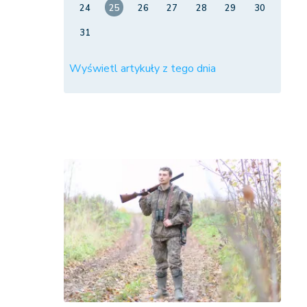
24
25
26
27
28
29
30
31
Wyświetl artykuły z tego dnia