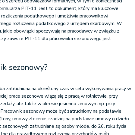
 o szeregu obowiązków formalnych, w tym o konieczności
ormularza PIT-11. Jest to dokument, który ma kluczowe
 rozliczenia podatkowego i umożliwia pracownikowi
znego rozliczenia podatkowego z urzędem skarbowym. W
u, jakie obowiązki spoczywają na pracodawcy w związku z
czy zawsze PIT-11 dla pracownika sezonowego jest
nik sezonowy?
a zatrudniona na określony czas w celu wykonywania pracy w
ciej prace sezonowe wiążą się z pracą w rolnictwie, przy
rzedaży, ale także w okresie jesienno zimowym np. przy
k. Pracownik sezonowy może być zatrudniony na podstawie
lony, umowy zlecenie, rzadziej na podstawie umowy o dzieło.
c sezonowych zatrudniane są osoby młode, do 26. roku życia
totne dla prawidłowego rozliczenia przychodów osób