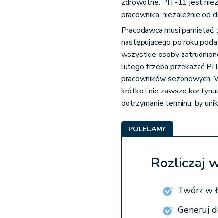
zdrowotne. PIT-11 jest nie
pracownika, niezależnie od 
Pracodawca musi pamiętać, ż
następującego po roku pod
wszystkie osoby zatrudnio
lutego trzeba przekazać PI
pracowników sezonowych. W
krótko i nie zawsze kontynu
dotrzymanie terminu, by uni
POLECAMY
Rozliczaj 
Twórz w ł
Generuj d