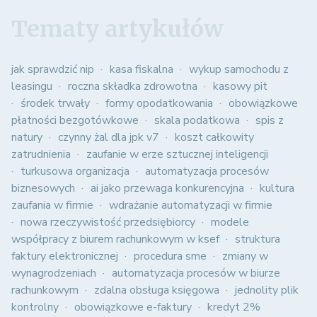
Tematy artykułów
jak sprawdzić nip
kasa fiskalna
wykup samochodu z
leasingu
roczna składka zdrowotna
kasowy pit
środek trwały
formy opodatkowania
obowiązkowe
płatności bezgotówkowe
skala podatkowa
spis z
natury
czynny żal dla jpk v7
koszt całkowity
zatrudnienia
zaufanie w erze sztucznej inteligencji
turkusowa organizacja
automatyzacja procesów
biznesowych
ai jako przewaga konkurencyjna
kultura
zaufania w firmie
wdrażanie automatyzacji w firmie
nowa rzeczywistość przedsiębiorcy
modele
współpracy z biurem rachunkowym w ksef
struktura
faktury elektronicznej
procedura sme
zmiany w
wynagrodzeniach
automatyzacja procesów w biurze
rachunkowym
zdalna obsługa księgowa
jednolity plik
kontrolny
obowiązkowe e-faktury
kredyt 2%