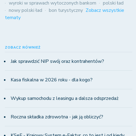
wyroki w sprawach wytoczonych bankom
polski ład
nowy polski ład
bon turystyczny
Zobacz wszystkie
tematy
ZOBACZ RÓWNIEŻ
Jak sprawdzić NIP swój oraz kontrahentów?
Kasa fiskalna w 2026 roku - dla kogo?
Wykup samochodu z leasingu a dalsza odsprzedaż
Roczna składka zdrowotna - jak ją obliczyć?
KSeF - Krajowy System e-Faktur, co to jest i od kiedy