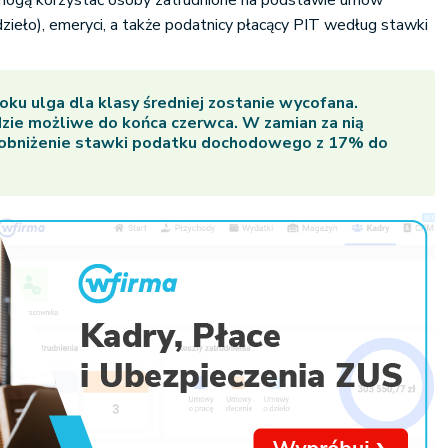
ie mogą korzystać osoby zatrudnione na podstawie umów
dzieło), emeryci, a także podatnicy płacący PIT według stawki
oku ulga dla klasy średniej zostanie wycofana.
ędzie możliwe do końca czerwca. W zamian za nią
ą obniżenie stawki podatku dochodowego z 17% do