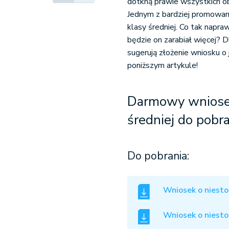
dotkną prawie wszystkich o
Jednym z bardziej promowan
klasy średniej. Co tak napr
będzie on zarabiał więcej? Dl
sugerują złożenie wniosku o
poniższym artykule!
Darmowy wniosek
średniej do pobra
Do pobrania:
Wniosek o niestos
Wniosek o niestos