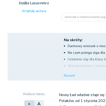
Emilia Lazarowicz
Artykuły autora
wniosek o niestosowanie ulgi 
Na skróty:
Darmowy wniosek o niesto
Na czym polega ulga dla 
Ustalanie ulgi dla klasy ś
Wynagrodzenie z zastoso
Po co wprowadzono ulgę dl
Rozwiń
Warto stosować ulgę dla 
Kiedy więc korzystanie z 
Podsumowanie
Wielkość tekstu:
Nowy Ład właśnie staje się 
Polaków, od 1 stycznia 202
A
A