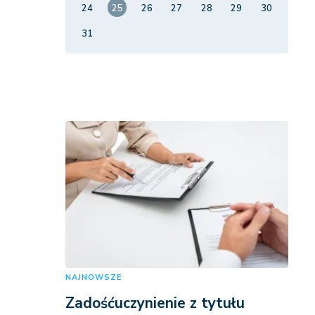
24
25
26
27
28
29
30
31
NAJNOWSZE
Zadośćuczynienie z tytułu