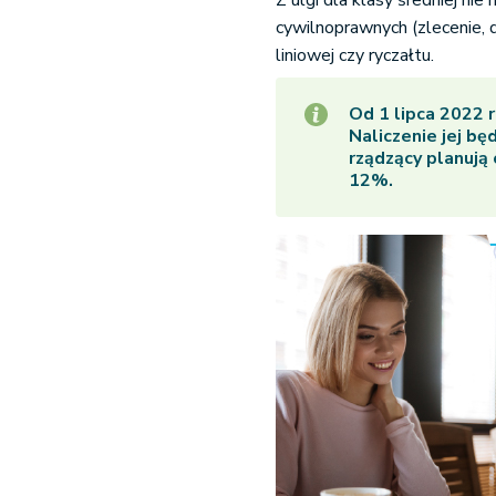
Z ulgi dla klasy średniej n
cywilnoprawnych (zlecenie, 
liniowej czy ryczałtu.
Od 1 lipca 2022 r
Naliczenie jej b
rządzący planuj
12%.