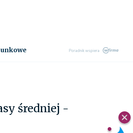
chunkowe
Poradnik wspiera
asy średniej -