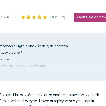
Zapisz się do ne
dla kla...
4.89/5
(99)
sowanie ulgi dla klasy średniej do pobrania!
klasy średniej?
redniej
waniem ulgi dla klasy średniej
a średniej, jeśli nic się nie zmienia dla pracowników?
klasy średniej w ciągu roku czy nie warto tego robić?
ulgi dla klasy średniej jest bezpieczne?
faktem. Hasło, które budzi duże emocje u prawie wszystkich
2 roku wchodzi w życie. Nowe przepisy w różnym stopniu