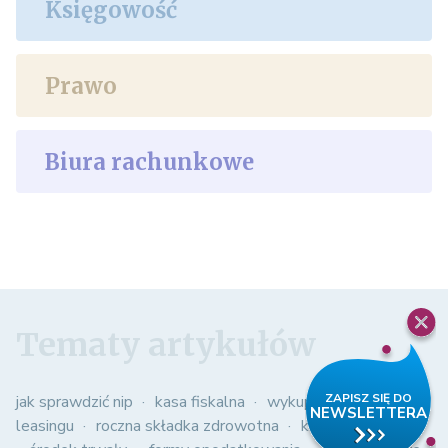
Księgowość
Prawo
Biura rachunkowe
Tematy artykułów
jak sprawdzić nip
kasa fiskalna
wykup samochodu z
leasingu
roczna składka zdrowotna
kasowy pit