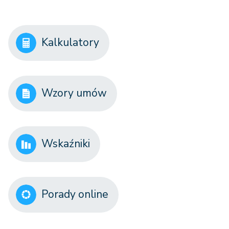
Kalkulatory
Wzory umów
Wskaźniki
Porady online