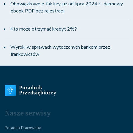
Obowiązkowe e-faktury już od lipca 2024 r.- darmowy
ebook PDF bez rejestracji
Kto może otrzymać kredyt 2%?
Wyroki w sprawach wytoczonych bankom przez
frankowiczów
Poradnik
Przedsiębiorcy
Nasze serwisy
Poradnik Pracownika