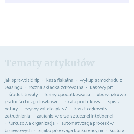
Tematy artykułów
jak sprawdzić nip
kasa fiskalna
wykup samochodu z
leasingu
roczna składka zdrowotna
kasowy pit
środek trwały
formy opodatkowania
obowiązkowe
płatności bezgotówkowe
skala podatkowa
spis z
natury
czynny żal dla jpk v7
koszt całkowity
zatrudnienia
zaufanie w erze sztucznej inteligencji
turkusowa organizacja
automatyzacja procesów
biznesowych
ai jako przewaga konkurencyjna
kultura