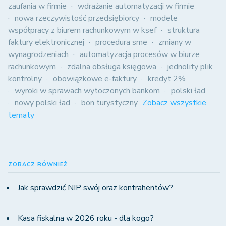
zaufania w firmie
wdrażanie automatyzacji w firmie
nowa rzeczywistość przedsiębiorcy
modele
współpracy z biurem rachunkowym w ksef
struktura
faktury elektronicznej
procedura sme
zmiany w
wynagrodzeniach
automatyzacja procesów w biurze
rachunkowym
zdalna obsługa księgowa
jednolity plik
kontrolny
obowiązkowe e-faktury
kredyt 2%
wyroki w sprawach wytoczonych bankom
polski ład
nowy polski ład
bon turystyczny
Zobacz wszystkie
tematy
ZOBACZ RÓWNIEŻ
Jak sprawdzić NIP swój oraz kontrahentów?
Kasa fiskalna w 2026 roku - dla kogo?