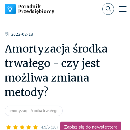
Poradnik
Przedsiębiorcy
2022-02-18
Amortyzacja środka
trwałego - czy jest
możliwa zmiana
metody?
amortyzacja środka trwałego
Zapisz się do newslettera
4.9/5
(10)