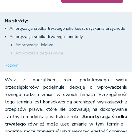
Na skróty:
Amortyzacja środka trwałego jako koszt uzyskania przychodu
Amortyzacja środka trwałego - metody
Amortyzacja liniowa
Amortyzacja degresywna
Amortyzacja jednorazowa
Rozwiń
Zmiana metody amortyzacji środka trwałego
Amortyzacja środka trwałego - jakie zmiany są możliwe?
Wraz z początkiem roku podatkowego wielu
Podwyższenie stawki amortyzacji środka trwałego
przedsiębiorców podejmuje decyzję o wprowadzeniu
różnego rodzaju zmian w swoich firmach. Szczególność
tego terminu jest konsekwencją ograniczeń wynikających z
przepisów prawa, które nie pozwalają na dokonywanie
istotnych modyfikacji w trakcie roku.
Amortyzacja środka
trwałego
również może ulec zmianie w tym terminie -
podatnik może zmniejszyć lub zwiększyć wartość odpisów.