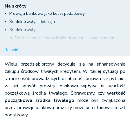
Na skróty:
Prowizja bankowa jako koszt podatkowy
Środek trwały - definicja
Środek trwały
Wartość początkowa środka trwałego - zasady ogólne
Zakup sfinansowany kredytem - prowizja bankowa a
Rozwiń
wartość początkowa środka trwałego
Amortyzacja środka trwałego
Wielu przedsiębiorców decyduje się na sfinansowanie
Prowizja bankowa środka trwałego w systemie wFirma.pl
zakupu środków trwałych kredytem. W takiej sytuacji po
stronie osób prowadzących działalność pojawia się pytanie,
w jaki sposób prowizja bankowa wpływa na wartość
początkową środka trwałego. Sprawdźmy, czy
wartość
początkowa środka trwałego
może być zwiększona
przez prowizje bankową oraz czy może ona stanowić koszt
podatkowy.