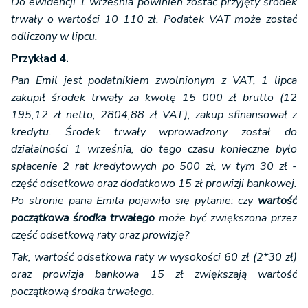
Do ewidencji 1 września powinien zostać przyjęty środek
trwały o wartości 10 110 zł. Podatek VAT może zostać
odliczony w lipcu.
Przykład 4.
Pan Emil jest podatnikiem zwolnionym z VAT, 1 lipca
zakupił środek trwały za kwotę 15 000 zł brutto (12
195,12 zł netto, 2804,88 zł VAT), zakup sfinansował z
kredytu. Środek trwały wprowadzony został do
działalności 1 września, do tego czasu konieczne było
spłacenie 2 rat kredytowych po 500 zł, w tym 30 zł -
część odsetkowa oraz dodatkowo 15 zł prowizji bankowej.
Po stronie pana Emila pojawiło się pytanie: czy
wartość
początkowa środka trwałego
może być zwiększona przez
część odsetkową raty oraz prowizję?
Tak, wartość odsetkowa raty w wysokości 60 zł (2*30 zł)
oraz prowizja bankowa 15 zł zwiększają wartość
początkową środka trwałego.