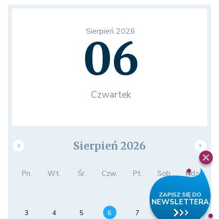
Sierpień 2026
06
Czwartek
Sierpień 2026
Pn.
Wt.
Śr.
Czw.
Pt.
Sob.
Ndz.
1
2
3
4
5
6
7
8
9