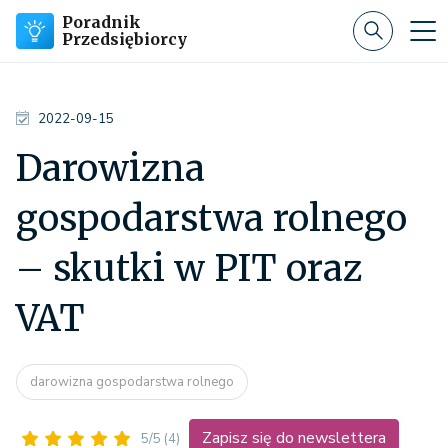
Poradnik
Przedsiębiorcy
2022-09-15
Darowizna
gospodarstwa rolnego
– skutki w PIT oraz
VAT
darowizna gospodarstwa rolnego
Zapisz się do newslettera
5/5
(4)