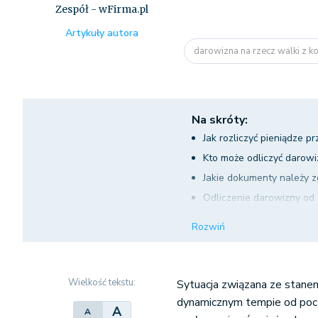
Zespół - wFirma.pl
Artykuły autora
darowizna na rzecz walki z ko
Na skróty:
Jak rozliczyć pieniądze 
Kto może odliczyć darowi
Jakie dokumenty należy 
Odliczenie darowizny od 
Jak wykazać ulgę z tytuł
Rozwiń
Wielkość tekstu:
Sytuacja związana ze stanem
dynamicznym tempie od począ
A
A