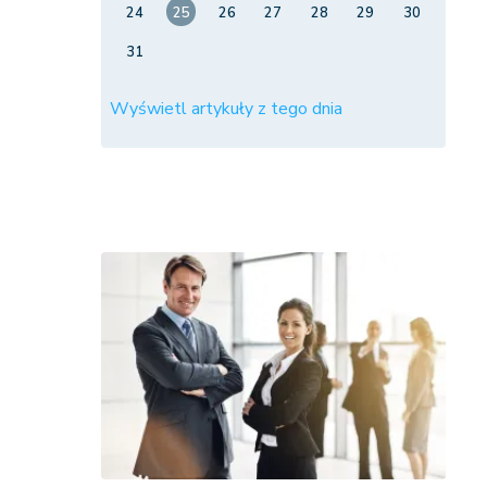
24
25
26
27
28
29
30
31
Wyświetl artykuły z tego dnia