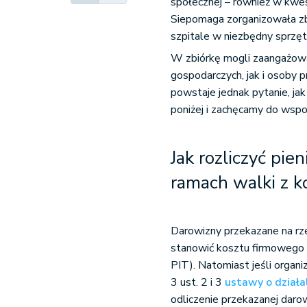
społecznej – również w kwe
Siepomaga zorganizowała zb
szpitale w niezbędny sprzęt
W zbiórkę mogli zaangażowa
gospodarczych, jak i osoby 
powstaje jednak pytanie, ja
poniżej i zachęcamy do wspo
Jak rozliczyć pie
ramach walki z 
Darowizny przekazane na rzec
stanowić kosztu firmowego 
PIT). Natomiast jeśli organi
3 ust. 2 i 3
ustawy o działa
odliczenie przekazanej dar