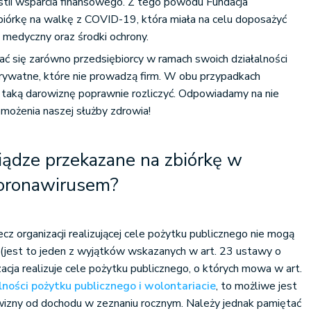
stii wsparcia finansowego. Z tego powodu Fundacja
iórkę na walkę z COVID-19, która miała na celu doposażyć
 medyczny oraz środki ochrony.
ć się zarówno przedsiębiorcy w ramach swoich działalności
prywatne, które nie prowadzą firm. W obu przypadkach
k taką darowiznę poprawnie rozliczyć. Odpowiadamy na nie
możenia naszej służby zdrowia!
niądze przekazane na zbiórkę w
koronawirusem?
z organizacji realizującej cele pożytku publicznego nie mogą
(jest to jeden z wyjątków wskazanych w art. 23 ustawy o
zacja realizuje cele pożytku publicznego, o których mowa w art.
lności pożytku publicznego i wolontariacie
, to możliwe jest
owizny od dochodu w zeznaniu rocznym. Należy jednak pamiętać