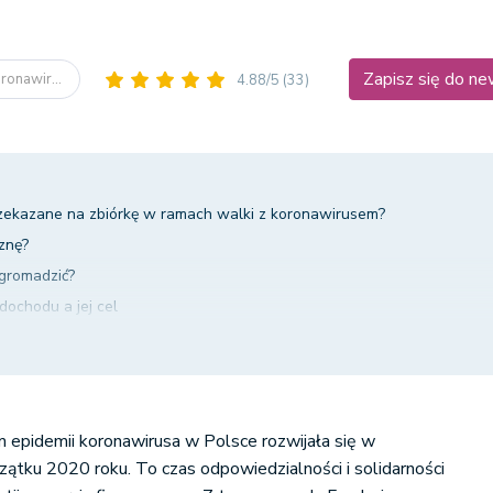
Zapisz się do n
ronawir...
4.88/5
(33)
przekazane na zbiórkę w ramach walki z koronawirusem?
znę?
zgromadzić?
dochodu a jej cel
u darowizny w załączniku PIT-O?
 epidemii koronawirusa w Polsce rozwijała się w
tku 2020 roku. To czas odpowiedzialności i solidarności