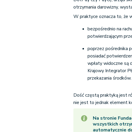
otrzymania darowizny, wys
W praktyce oznacza to, że w
bezpośrednio na rac
potwierdzającym prze
poprzez pośrednika p
posiadać potwierdzen
wpłaty widoczne są d
Krajowy Integrator Pła
przekazania środków.
Dość częstą praktyką jest 
nie jest to jednak element k
Na stronie Fundac
wszystkich otrzy
automatycznie d