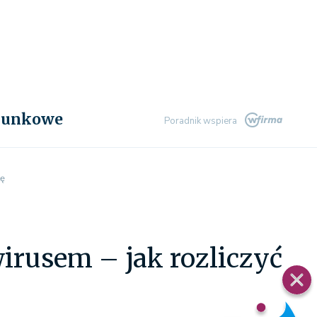
chunkowe
Poradnik wspiera
kę
irusem – jak rozliczyć