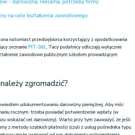
ów - darowizna, reklama, potrzeby firmy
zny na cele kształcenia zawodowego
kona natomiast przedsiębiorca korzystający z opodatkowania
jący zeznanie
PIT-36L
. Tacy podatnicy odliczają wyłącznie
ształcenie zawodowe publicznym szkołom prowadzącym
 należy zgromadzić?
owiednim udokumentowaniu darowizny pieniężnej. Aby móc
znaniu rocznym, trzeba posiadać potwierdzenie wpłaty (w
zu wskazać cel darowizny). Warto przy tym zauważyć, że jeśli
my z metody szybkich płatności (czyli z usług pośrednika typu
karbowy może wymagać od nas dokumentu potwierdzenia