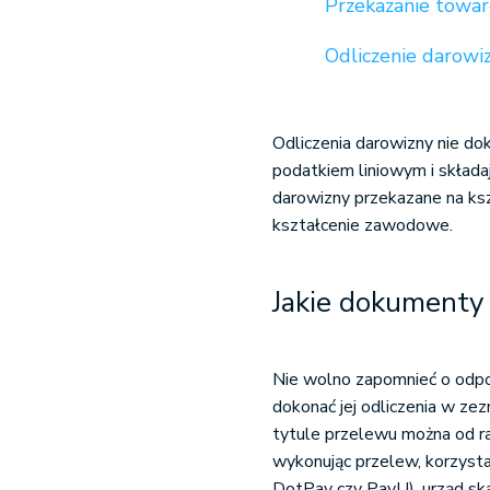
Przekazanie towar
Odliczenie darowi
Odliczenia darowizny nie do
podatkiem liniowym i składa
darowizny przekazane na k
kształcenie zawodowe.
Jakie dokumenty
Nie wolno zapomnieć o odp
dokonać jej odliczenia w ze
tytule przelewu można od ra
wykonując przelew, korzysta
DotPay czy PayU), urząd s