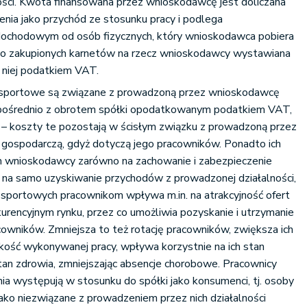
ci. Kwota finansowana przez wnioskodawcę jest doliczana
nia jako przychód ze stosunku pracy i podlega
ochodowym od osób fizycznych, który wnioskodawca pobiera
u do zakupionych karnetów na rzecz wnioskodawcy wystawiana
 niej podatkiem VAT.
a sportowe są związane z prowadzoną przez wnioskodawcę
i pośrednio z obrotem spółki opodatkowanym podatkiem VAT,
 – koszty te pozostają w ścisłym związku z prowadzoną przez
 gospodarczą, gdyż dotyczą jego pracowników. Ponadto ich
 wnioskodawcy zarówno na zachowanie i zabezpieczenie
 i na samo uzyskiwanie przychodów z prowadzonej działalności,
 sportowych pracownikom wpływa m.in. na atrakcyjność ofert
rencyjnym rynku, przez co umożliwia pozyskanie i utrzymanie
owników. Zmniejsza to też rotację pracowników, zwiększa ich
kość wykonywanej pracy, wpływa korzystnie na ich stan
stan zdrowia, zmniejszając absencje chorobowe. Pracownicy
ia występują w stosunku do spółki jako konsumenci, tj. osoby
ako niezwiązane z prowadzeniem przez nich działalności