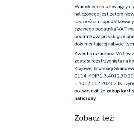
Warunkiem umożliwiającym p
naliczonego jest zatem nie
czynnościami opodatkowanym
czynnego podatnika VAT ma 
podatnikowi przysługuje pra
dokumentującej nabycie tych
Kwestia rozliczania VAT w 
została rozstrzygnięta na 
Krajowej Informacji Skarbowe
0114-KDIP1-3.4012.70.2021
1.4012.112.2021.2.IK. Dyrek
potwierdził, że
zakup kart
naliczony
.
Zobacz też: