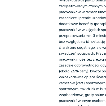
Wnioskodawca jest produce
zarejestrowanym czynnym po
pracowników w ramach umowy
zasadnicze i premie uznani
dodatkowe benefity (pozapła
pracowników w zajęciach sp
przepracowaniu min. 3 miesi
bez względu na ich sytuację 
charakteru socjalnego, a u
świadczeń socjalnych. Przyz
pracownik może też zrezygn
zasadzie dobrowolności, gdy
(około 25% ceny), kwoty pot
wnioskodawca opłaca świadc
karnetów (kart) sportowych
sportowych, takich jak m.in. 
wspinaczkowe, groty solne e
pracowników innym osobom, 