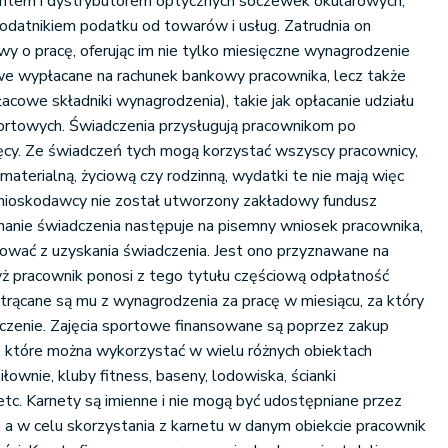
ntem i dystrybutorem optycznych soczewek okularowych,
datnikiem podatku od towarów i usług. Zatrudnia on
 o pracę, oferując im nie tylko miesięczne wynagrodzenie
owe wypłacane na rachunek bankowy pracownika, lecz także
cowe składniki wynagrodzenia), takie jak opłacanie udziału
ortowych. Świadczenia przysługują pracownikom po
ęcy. Ze świadczeń tych mogą korzystać wszyscy pracownicy,
materialną, życiową czy rodzinną, wydatki te nie mają więc
 wnioskodawcy nie został utworzony zakładowy fundusz
nanie świadczenia następuje na pisemny wniosek pracownika,
ować z uzyskania świadczenia. Jest ono przyznawane na
ż pracownik ponosi z tego tytułu częściową odpłatność
rącane są mu z wynagrodzenia za pracę w miesiącu, za który
zenie. Zajęcia sportowe finansowane są poprzez zakup
, które można wykorzystać w wielu różnych obiektach
siłownie, kluby fitness, baseny, lodowiska, ścianki
tc. Karnety są imienne i nie mogą być udostępniane przez
a w celu skorzystania z karnetu w danym obiekcie pracownik