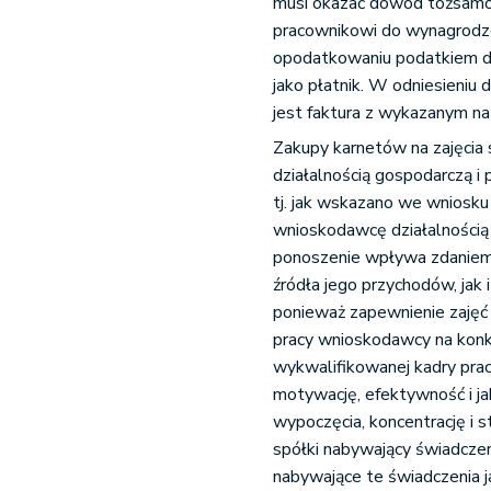
musi okazać dowód tożsamoś
pracownikowi do wynagrodze
opodatkowaniu podatkiem d
jako płatnik. W odniesieni
jest faktura z wykazanym na
Zakupy karnetów na zajęci
działalnością gospodarczą 
tj. jak wskazano we wniosku
wnioskodawcę działalnością
ponoszenie wpływa zdaniem
źródła jego przychodów, jak
ponieważ zapewnienie zajęć
pracy wnioskodawcy na konku
wykwalifikowanej kadry prac
motywację, efektywność i ja
wypoczęcia, koncentrację i 
spółki nabywający świadczen
nabywające te świadczenia j