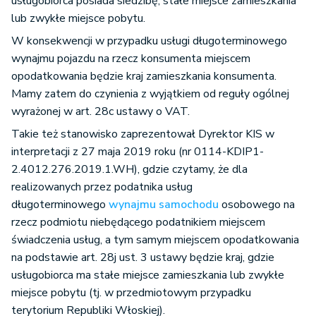
usługobiorca posiada siedzibę, stałe miejsce zamieszkania
lub zwykłe miejsce pobytu.
W konsekwencji w przypadku usługi długoterminowego
wynajmu pojazdu na rzecz konsumenta miejscem
opodatkowania będzie kraj zamieszkania konsumenta.
Mamy zatem do czynienia z wyjątkiem od reguły ogólnej
wyrażonej w art. 28c ustawy o VAT.
Takie też stanowisko zaprezentował Dyrektor KIS w
interpretacji z 27 maja 2019 roku (nr 0114-KDIP1-
2.4012.276.2019.1.WH), gdzie czytamy, że dla
realizowanych przez podatnika usług
długoterminowego
wynajmu samochodu
osobowego na
rzecz podmiotu niebędącego podatnikiem miejscem
świadczenia usług, a tym samym miejscem opodatkowania
na podstawie art. 28j ust. 3 ustawy będzie kraj, gdzie
usługobiorca ma stałe miejsce zamieszkania lub zwykłe
miejsce pobytu (tj. w przedmiotowym przypadku
terytorium Republiki Włoskiej).