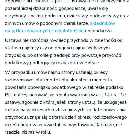
Zgodnie z art. 14 ust. 2 pkt 11 ustawy o PIT za przychód z
pozarolniczej działalności gospodarczej uważa się
przychody z najmu, podnajmu, dzierżawy, poddzierżawy oraz
z innych umów o podobnym charakterze,
składników
majątku związanych z działalnością
gospodarczą.
Ustawa nie rozróżnia również przychodu w zależności od
statusu najemcy czy od długości najmu. W każdym
przypadku po stronie przedsiębiorcy powstaje przychód
podatkowy podlegający rozliczeniu w Polsce.
W przypadku umów najmu strony ustalają okresy
rozliczeniowe, dlatego też dla określenia momentu
powstania obowiązku podatkowego w zakresie podatku
PIT należy kierować się regułą wyrażoną w art. 14 ust. 1e
ustawy, zgodnie z którą jeżeli strony ustalą, że usługa jest
rozliczana w okresach rozliczeniowych, za datę powstania
przychodu uznaje się ostatni dzień okresu rozliczeniowego
określonego w umowie lub na wystawionej fakturze, nie
rzadziej niż raz w roku.