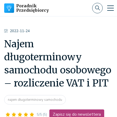
Poradnik
Przedsiębiorcy
2022-11-24
Najem
długoterminowy
samochodu osobowego
– rozliczenie VAT i PIT
najem długoterminowy samochodu
Zapisz się do newslettera
5/5
(5)