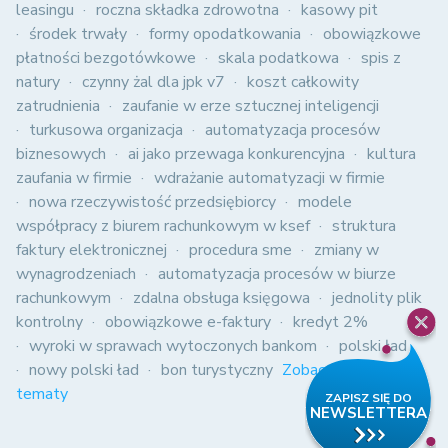
leasingu
roczna składka zdrowotna
kasowy pit
środek trwały
formy opodatkowania
obowiązkowe
płatności bezgotówkowe
skala podatkowa
spis z
natury
czynny żal dla jpk v7
koszt całkowity
zatrudnienia
zaufanie w erze sztucznej inteligencji
turkusowa organizacja
automatyzacja procesów
biznesowych
ai jako przewaga konkurencyjna
kultura
zaufania w firmie
wdrażanie automatyzacji w firmie
nowa rzeczywistość przedsiębiorcy
modele
współpracy z biurem rachunkowym w ksef
struktura
faktury elektronicznej
procedura sme
zmiany w
wynagrodzeniach
automatyzacja procesów w biurze
rachunkowym
zdalna obsługa księgowa
jednolity plik
kontrolny
obowiązkowe e-faktury
kredyt 2%
wyroki w sprawach wytoczonych bankom
polski ład
nowy polski ład
bon turystyczny
Zobacz wszystkie
tematy