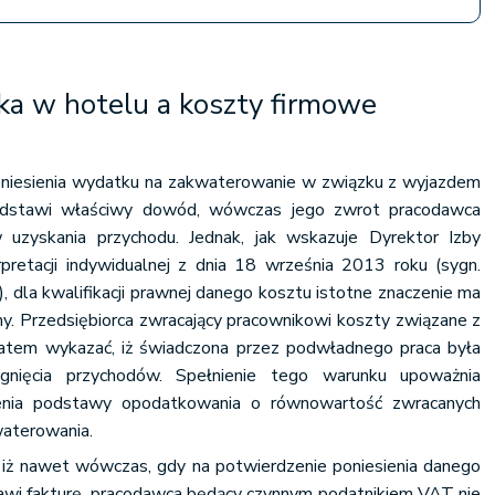
ka w hotelu a koszty firmowe
poniesienia wydatku na zakwaterowanie w związku z wyjazdem
edstawi właściwy dowód, wówczas jego zwrot pracodawca
uzyskania przychodu. Jednak, jak wskazuje Dyrektor Izby
retacji indywidualnej z dnia 18 września 2013 roku (sygn.
la kwalifikacji prawnej danego kosztu istotne znaczenie ma
ony. Przedsiębiorca zwracający pracownikowi koszty związane z
atem wykazać, iż świadczona przez podwładnego praca była
nięcia przychodów. Spełnienie tego warunku upoważnia
iżenia podstawy opodatkowania o równowartość zwracanych
aterowania.
 iż nawet wówczas, gdy na potwierdzenie poniesienia danego
wi fakturę, pracodawca będący czynnym podatnikiem VAT nie