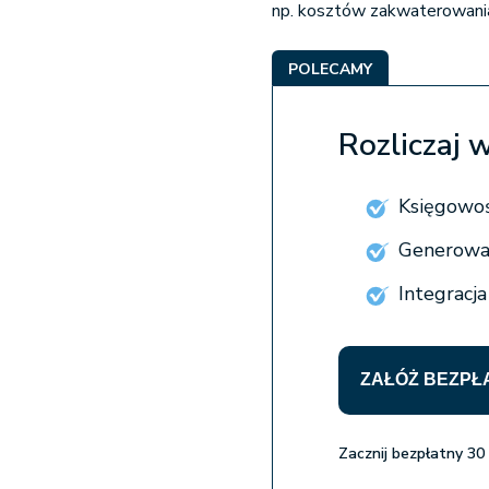
np. kosztów zakwaterowania
POLECAMY
Rozliczaj 
Księgowoś
Generowan
Integracj
ZAŁÓŻ BEZPŁ
Zacznij bezpłatny 30