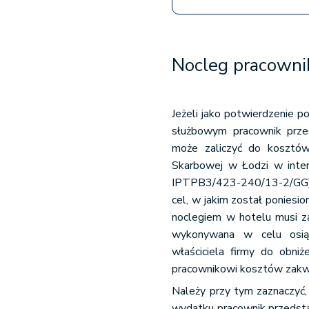
Nocleg pracowni
Jeżeli jako potwierdzenie 
służbowym pracownik prz
może zaliczyć do kosztów 
Skarbowej w Łodzi w interp
IPTPB3/423-240/13-2/GG), d
cel, w jakim został poniesi
noclegiem w hotelu musi z
wykonywana w celu osiąg
właściciela firmy do obn
pracownikowi kosztów zakw
Należy przy tym zaznaczyć,
wydatku pracownik przedsta