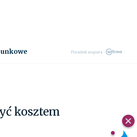
chunkowe
Poradnik wspiera
być kosztem