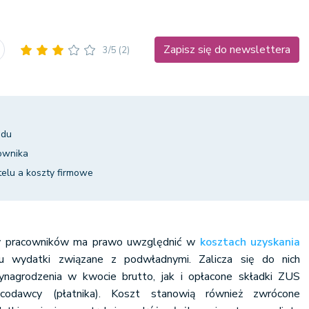
Zapisz się do newslettera
3/5
(2)
odu
cownika
elu a koszty firmowe
ący pracowników ma prawo uwzględnić w
kosztach uzyskania
u wydatki związane z podwładnymi. Zalicza się do nich
nagrodzenia w kwocie brutto, jak i opłacone składki ZUS
acodawcy (płatnika). Koszt stanowią również zwrócone