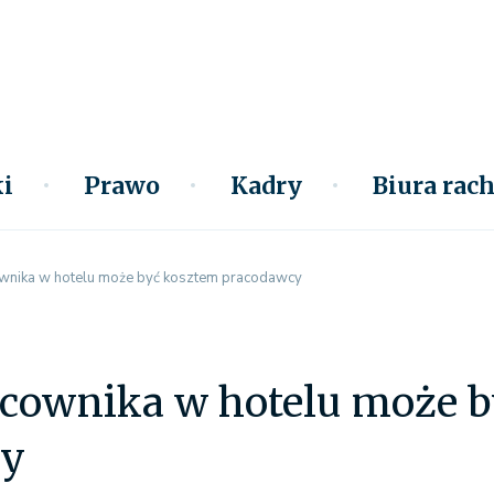
i
Prawo
Kadry
Biura ra
wnika w hotelu może być kosztem pracodawcy
acownika w hotelu może 
cy