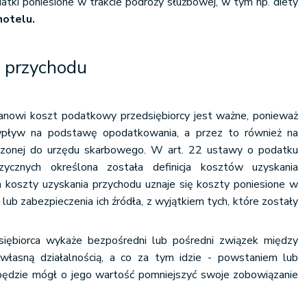
tki poniesione w trakcie podróży służbowej, w tym np. diety
hotelu.
a przychodu
tanowi koszt podatkowy przedsiębiorcy jest ważne, ponieważ
wpływ na podstawę opodatkowania, a przez to również na
zonej do urzędu skarbowego. W art. 22 ustawy o podatku
cznych określona została definicja kosztów uzyskania
za koszty uzyskania przychodu uznaje się koszty poniesione w
lub zabezpieczenia ich źródła, z wyjątkiem tych, które zostały
dsiębiorca wykaże bezpośredni lub pośredni związek między
łasną działalnością, a co za tym idzie - powstaniem lub
będzie mógł o jego wartość pomniejszyć swoje zobowiązanie