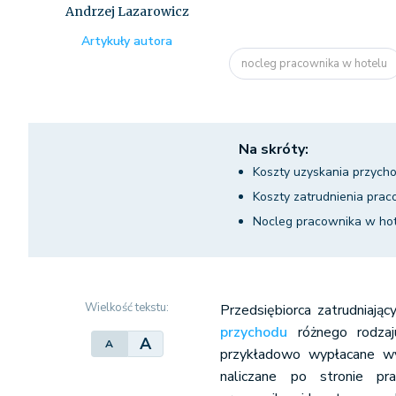
Andrzej Lazarowicz
Artykuły autora
nocleg pracownika w hotelu
Na skróty:
Koszty uzyskania przych
Koszty zatrudnienia pra
Nocleg pracownika w hot
Wielkość tekstu:
Przedsiębiorca zatrudniaj
przychodu
różnego rodzaj
A
A
przykładowo wypłacane wy
naliczane po stronie pr