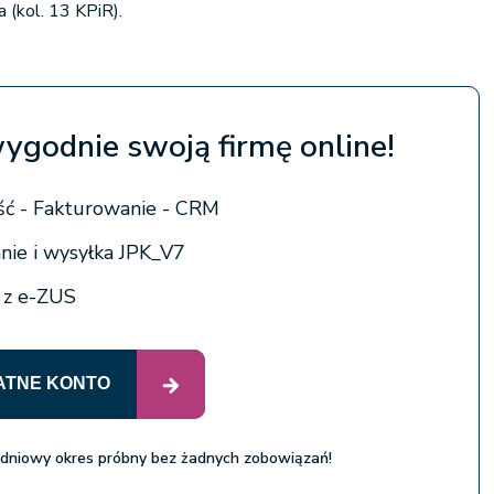
 (kol. 13 KPiR).
wygodnie swoją firmę online!
ć - Fakturowanie - CRM
ie i wysyłka JPK_V7
a z e-ZUS
ATNE KONTO
 dniowy okres próbny bez żadnych zobowiązań!