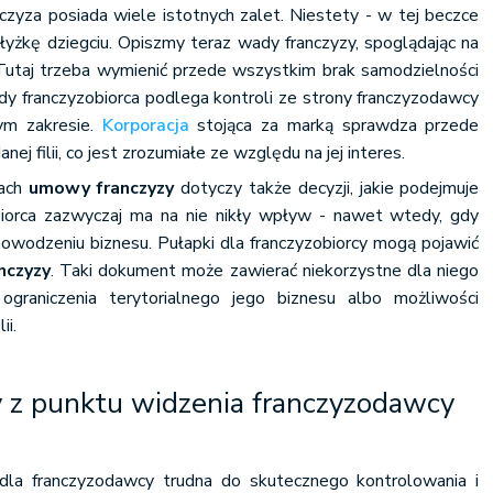
czyza posiada wiele istotnych zalet. Niestety - w tej beczce
łyżkę dziegciu. Opiszmy teraz wady franczyzy, spoglądając na
. Tutaj trzeba wymienić przede wszystkim brak samodzielności
dy franczyzobiorca podlega kontroli ze strony franczyzodawcy
ym zakresie.
Korporacja
stojąca za marką sprawdza przede
ej filii, co jest zrozumiałe ze względu na jej interes.
mach
umowy franczyzy
dotyczy także decyzji, jakie podejmuje
biorca zazwyczaj ma na nie nikły wpływ - nawet wtedy, gdy
powodzeniu biznesu. Pułapki dla franczyzobiorcy mogą pojawić
nczyzy
. Taki dokument może zawierać niekorzystne dla niego
ograniczenia terytorialnego jego biznesu albo możliwości
ii.
y z punktu widzenia franczyzodawcy
la franczyzodawcy trudna do skutecznego kontrolowania i