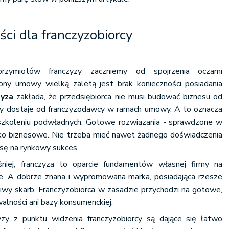
ści dla franczyzobiorcy
zymiotów franczyzy zaczniemy od spojrzenia oczami
trony umowy wielką zaletą jest brak konieczności posiadania
zyza
zakłada, że przedsiębiorca nie musi budować biznesu od
dzy dostaje od franczyzodawcy w ramach umowy. A to oznacza
 szkoleniu podwładnych. Gotowe rozwiązania - sprawdzone w
yko biznesowe. Nie trzeba mieć nawet żadnego doświadczenia
nsę na rynkowy sukces.
niej, franczyza to oparcie fundamentów własnej firmy na
arce. A dobrze znana i wypromowana marka, posiadająca rzesze
ziwy skarb. Franczyzobiorca w zasadzie przychodzi na gotowe,
alności ani bazy konsumenckiej.
y z punktu widzenia franczyzobiorcy są dające się łatwo