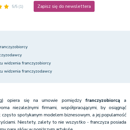
Zapisz się do newslettera
5/5
(1)
franczyzobiorcy
anczyzodawcy
u widzenia franczyzobiorcy
tu widzenia franczyzodawcy
ing) opiera się na umowie pomiędzy
franczyzobiorcą
a
woma niezależnymi firmami, współpracującymi, by osiągnąć
st często spotykanym modelem biznesowym, a jej popularność
yściami. Niestety, zalety to nie wszystko - franczyza posiada
emy parę słów w poniższym artykule.