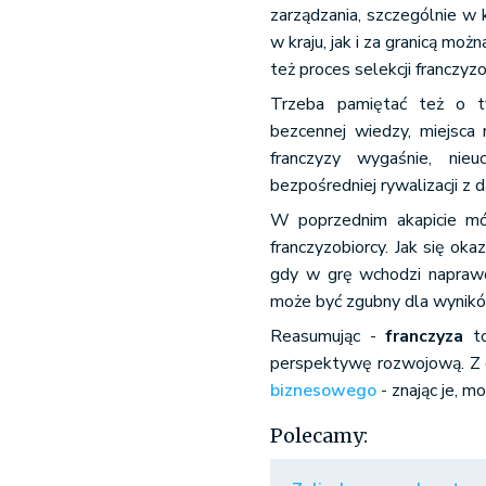
zarządzania, szczególnie w k
w kraju, jak i za granicą moż
też proces selekcji franczy
Trzeba pamiętać też o 
bezcennej wiedzy, miejsca
franczyzy wygaśnie, nie
bezpośredniej rywalizacji z
W poprzednim akapicie mów
franczyzobiorcy. Jak się ok
gdy w grę wchodzi naprawdę
może być zgubny dla wynikó
Reasumując -
franczyza
to
perspektywę rozwojową. Z d
biznesowego
- znając je, m
Polecamy: