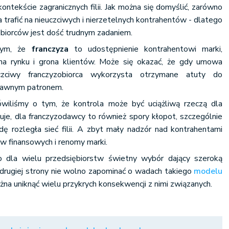
ontekście zagranicznych filii. Jak można się domyślić, zarówno
na trafić na nieuczciwych i nierzetelnych kontrahentów - dlatego
zobiorców jest dość trudnym zadaniem.
tym, że
franczyza
to udostępnienie kontrahentowi marki,
 na rynku i grona klientów. Może się okazać, że gdy umowa
uczciwy franczyzobiorca wykorzysta otrzymane atuty do
 dawnym patronem.
iliśmy o tym, że kontrola może być uciążliwą rzeczą dla
azuje, dla franczyzodawcy to również spory kłopot, szczególnie
 rozległa sieć filii. A zbyt mały nadzór nad kontrahentami
w finansowych i renomy marki.
 dla wielu przedsiębiorstw świetny wybór dający szeroką
rugiej strony nie wolno zapominać o wadach takiego
modelu
ożna uniknąć wielu przykrych konsekwencji z nimi związanych.