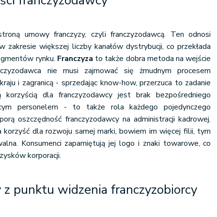
yści franczyzodawcy
stroną umowy franczyzy, czyli franczyzodawcą. Ten odnosi
 zakresie większej liczby kanałów dystrybucji, co przekłada
segmentów rynku.
Franczyza
to także dobra metoda na wejście
ranczyzodawca nie musi zajmować się żmudnym procesem
 kraju i zagranicą - sprzedając know-how, przerzuca to zadanie
ą korzyścią dla franczyzodawcy jest brak bezpośredniego
ącym personelem - to także rola każdego pojedynczego
sporą oszczędność franczyzodawcy na administracji kadrowej.
korzyść dla rozwoju samej marki, bowiem im więcej filii, tym
walna. Konsumenci zapamiętują jej logo i znaki towarowe, co
zysków korporacji.
 z punktu widzenia franczyzobiorcy