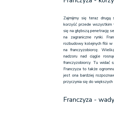
Franczyza - korz
Zajmijmy się teraz drugą 
korzyść przede wszystkim w
się na głębszą penetrację 
na zagraniczne rynki. F
rozbudowy kolejnych filii w
na franczyzobiorcę. Wielk
nadzoru nad ciągle rosn
franczyzobiorcy. Tu widać 
Franczyza to także ogromna 
jest ona bardziej rozpozna
przyczynia się do większych 
Franczyza - wady