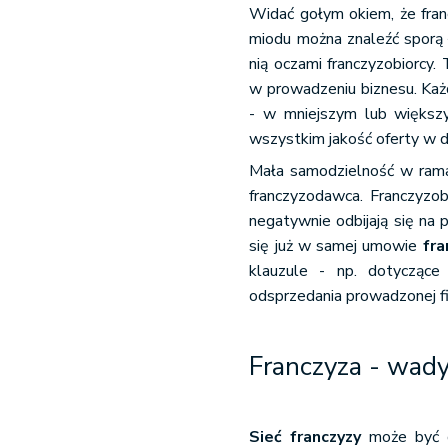
Widać gołym okiem, że fran
miodu można znaleźć sporą 
nią oczami franczyzobiorcy
w prowadzeniu biznesu. Każ
- w mniejszym lub większ
wszystkim jakość oferty w dan
Mała samodzielność w ra
franczyzodawca. Franczyzo
negatywnie odbijają się na 
się już w samej umowie
fra
klauzule - np. dotyczące 
odsprzedania prowadzonej fil
Franczyza - wad
Sieć franczyzy
może być d