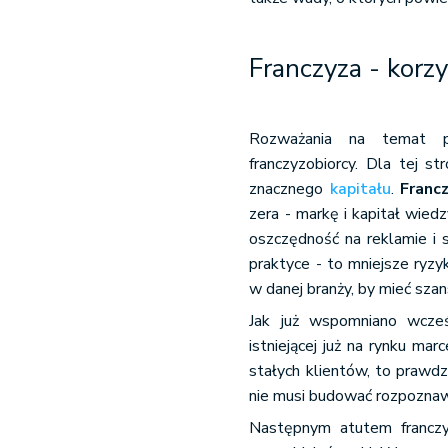
Franczyza - korzy
Rozważania na temat pr
franczyzobiorcy. Dla tej s
znacznego
kapitału
.
Franc
zera - markę i kapitał wie
oszczędność na reklamie i
praktyce - to mniejsze ryz
w danej branży, by mieć sza
Jak już wspomniano wcześ
istniejącej już na rynku m
stałych klientów, to prawd
nie musi budować rozpoznaw
Następnym atutem franczyz