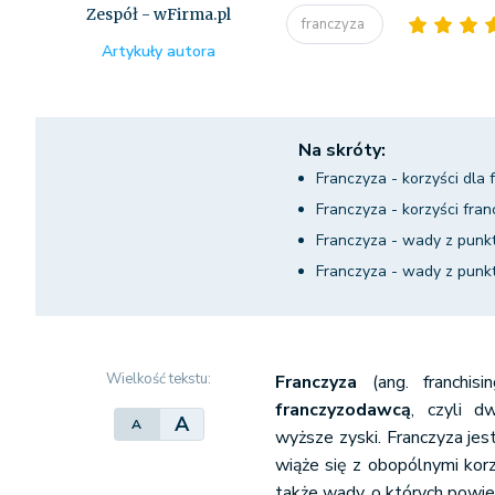
Zespół - wFirma.pl
franczyza
Artykuły autora
Na skróty:
Franczyza - korzyści dla 
Franczyza - korzyści fr
Franczyza - wady z punkt
Franczyza - wady z punk
Wielkość tekstu:
Franczyza
(ang. franchis
franczyzodawcą
, czyli d
A
A
wyższe zyski. Franczyza je
wiąże się z obopólnymi korz
także wady, o których powi