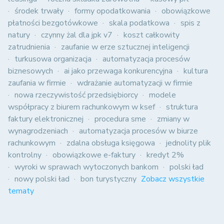
środek trwały
formy opodatkowania
obowiązkowe
płatności bezgotówkowe
skala podatkowa
spis z
natury
czynny żal dla jpk v7
koszt całkowity
zatrudnienia
zaufanie w erze sztucznej inteligencji
turkusowa organizacja
automatyzacja procesów
biznesowych
ai jako przewaga konkurencyjna
kultura
zaufania w firmie
wdrażanie automatyzacji w firmie
nowa rzeczywistość przedsiębiorcy
modele
współpracy z biurem rachunkowym w ksef
struktura
faktury elektronicznej
procedura sme
zmiany w
wynagrodzeniach
automatyzacja procesów w biurze
rachunkowym
zdalna obsługa księgowa
jednolity plik
kontrolny
obowiązkowe e-faktury
kredyt 2%
wyroki w sprawach wytoczonych bankom
polski ład
nowy polski ład
bon turystyczny
Zobacz wszystkie
tematy