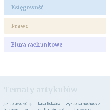
Księgowość
Prawo
Biura rachunkowe
Tematy artykułów
jak sprawdzić nip
kasa fiskalna
wykup samochodu z
leasingu
roczna składka zdrowotna
kasowy pit