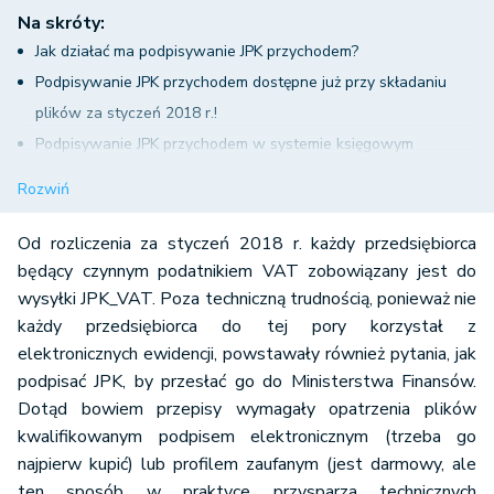
Na skróty:
Jak działać ma podpisywanie JPK przychodem?
Podpisywanie JPK przychodem dostępne już przy składaniu
plików za styczeń 2018 r.!
Podpisywanie JPK przychodem w systemie księgowym
Pozostałe sposoby na podpisywanie JPK
Rozwiń
Autoryzacja JPK bez podpisu elektronicznego przez ePUAP
Podpisywanie JPK można powierzyć osobom upoważnionym
Od rozliczenia za styczeń 2018 r. każdy przedsiębiorca
Kto nie boi się kosztów wybierze swój podpis elektroniczny
będący czynnym podatnikiem VAT zobowiązany jest do
wysyłki JPK_VAT. Poza techniczną trudnością, ponieważ nie
każdy przedsiębiorca do tej pory korzystał z
elektronicznych ewidencji, powstawały również pytania, jak
podpisać JPK, by przesłać go do Ministerstwa Finansów.
Dotąd bowiem przepisy wymagały opatrzenia plików
kwalifikowanym podpisem elektronicznym (trzeba go
najpierw kupić) lub profilem zaufanym (jest darmowy, ale
ten sposób w praktyce przysparza technicznych