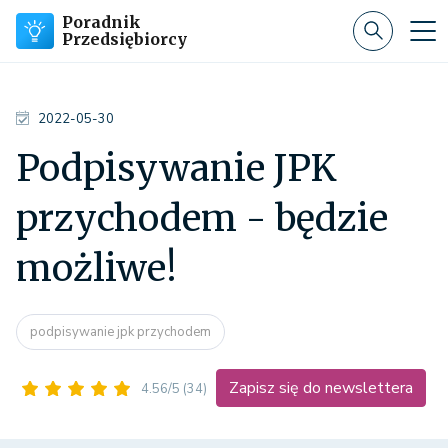
Poradnik
Przedsiębiorcy
2022-05-30
Podpisywanie JPK
przychodem - będzie
możliwe!
podpisywanie jpk przychodem
Zapisz się do newslettera
4.56/5
(34)