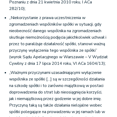
Poznaniu z dnia 21 kwietnia 2010 roku, I ACa
282/10);
„Niekorzystanie z prawa uczestniczenia w
zgromadzeniach wspólników spółki w sytuacji, gdy
nieobecność danego wspólnika na zgromadzeniach
skutkuje niemożnością podjęcia jakichkolwiek uchwał i
przez to paraliżuje działalność spółki, stanowi ważną
przyczynę wyłączenia tego wspólnika ze spółki”
(wyrok Sądu Apelacyjnego w Warszawie – V Wydział
Cywilny z dnia 17 lipca 2014 roku, VI ACa 1604/13);
„Ważnymi przyczynami uzasadniającymi wyłączenie
wspólnika ze spółki […] są w szczególności działania
na szkodę spółki i to zarówno majątkową w postaci
doprowadzenia do strat lub nieosiągnięcia korzyści,
jak i niemajątkową przez godzenie w jej dobre imię.
Przyczyną taką są także działania nielojalne wobec
spółki polegające na prowadzeniu w jej ramach lub w