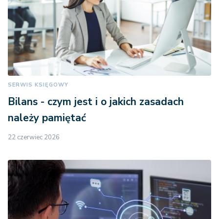
SERWIS KSIĘGOWY
Bilans - czym jest i o jakich zasadach
należy pamiętać
22 czerwiec 2026