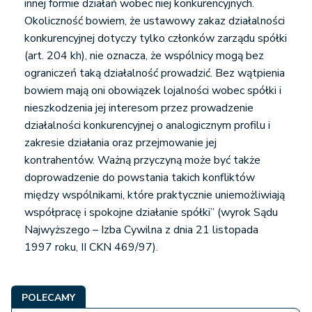
innej formie działań wobec niej konkurencyjnych.
Okoliczność bowiem, że ustawowy zakaz działalności
konkurencyjnej dotyczy tylko członków zarządu spółki
(art. 204 kh), nie oznacza, że wspólnicy mogą bez
ograniczeń taką działalność prowadzić. Bez wątpienia
bowiem mają oni obowiązek lojalności wobec spółki i
nieszkodzenia jej interesom przez prowadzenie
działalności konkurencyjnej o analogicznym profilu i
zakresie działania oraz przejmowanie jej
kontrahentów. Ważną przyczyną może być także
doprowadzenie do powstania takich konfliktów
między wspólnikami, które praktycznie uniemożliwiają
współpracę i spokojne działanie spółki” (wyrok Sądu
Najwyższego – Izba Cywilna z dnia 21 listopada
1997 roku, II CKN 469/97).
POLECAMY