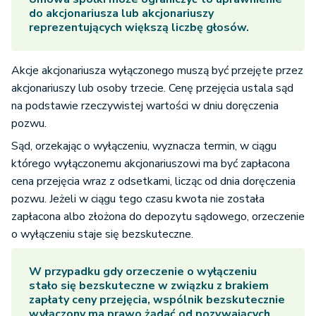
do akcjonariusza lub akcjonariuszy
reprezentujących większą liczbę głosów.
Akcje akcjonariusza wyłączonego muszą być przejęte przez
akcjonariuszy lub osoby trzecie. Cenę przejęcia ustala sąd
na podstawie rzeczywistej wartości w dniu doręczenia
pozwu.
Sąd, orzekając o wyłączeniu, wyznacza termin, w ciągu
którego wyłączonemu akcjonariuszowi ma być zapłacona
cena przejęcia wraz z odsetkami, licząc od dnia doręczenia
pozwu. Jeżeli w ciągu tego czasu kwota nie została
zapłacona albo złożona do depozytu sądowego, orzeczenie
o wyłączeniu staje się bezskuteczne.
W przypadku gdy orzeczenie o wyłączeniu
stało się bezskuteczne w związku z brakiem
zapłaty ceny przejęcia, wspólnik bezskutecznie
wyłączony ma prawo żądać od pozywających