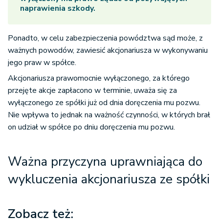
naprawienia szkody.
Ponadto, w celu zabezpieczenia powództwa sąd może, z
ważnych powodów, zawiesić akcjonariusza w wykonywaniu
jego praw w spółce.
Akcjonariusza prawomocnie wyłączonego, za którego
przejęte akcje zapłacono w terminie, uważa się za
wyłączonego ze spółki już od dnia doręczenia mu pozwu.
Nie wpływa to jednak na ważność czynności, w których brał
on udział w spółce po dniu doręczenia mu pozwu.
Ważna przyczyna uprawniająca do
wykluczenia akcjonariusza ze spółki
Zobacz też: