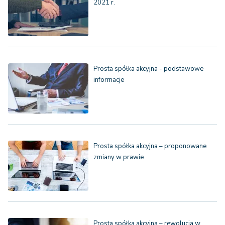
2021 r.
Prosta spółka akcyjna - podstawowe
informacje
Prosta spółka akcyjna – proponowane
zmiany w prawie
Prosta spółka akcyjna – rewolucja w