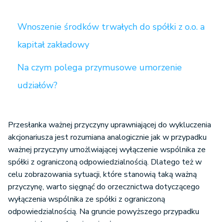
Wnoszenie środków trwałych do spółki z o.o. a
kapitał zakładowy
Na czym polega przymusowe umorzenie
udziałów?
Przesłanka ważnej przyczyny uprawniającej do wykluczenia
akcjonariusza jest rozumiana analogicznie jak w przypadku
ważnej przyczyny umożlwiającej wyłączenie wspólnika ze
spółki z ograniczoną odpowiedzialnością. Dlatego też w
celu zobrazowania sytuacji, które stanowią taką ważną
przyczynę, warto sięgnąć do orzecznictwa dotyczącego
wyłączenia wspólnika ze spółki z ograniczoną
odpowiedzialnością. Na gruncie powyższego przypadku