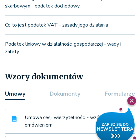
skarbowym - podatek dochodowy
Co to jest podatek VAT - zasady jego działania
Podatek liniowy w działalności gospodarczej - wady i
zalety
Wzory dokumentów
Umowy
Dokumenty
Formularze
Umowa cesji wierzytelności - wzór z
omówieniem