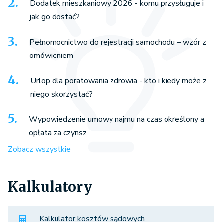
Dodatek mieszkaniowy 2026 - komu przysługuje i
jak go dostać?
Pełnomocnictwo do rejestracji samochodu – wzór z
omówieniem
Urlop dla poratowania zdrowia - kto i kiedy może z
niego skorzystać?
Wypowiedzenie umowy najmu na czas określony a
opłata za czynsz
Zobacz wszystkie
Kalkulatory
Kalkulator kosztów sądowych