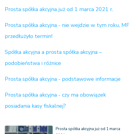
Prosta spółka akcyjna już od 1 marca 2021 r.
Prosta spółka akcyjna - nie wejdzie w tym roku, MF
przedłużyło termin!
Spółka akcyjna a prosta spółka akcyjna –
podobieństwa i różnice
Prosta spółka akcyjna - podstawowe informacje
Prosta spółka akcyjna - czy ma obowiązek
posiadania kasy fiskalnej?
Prosta spółka akcyjna już od 1 marca