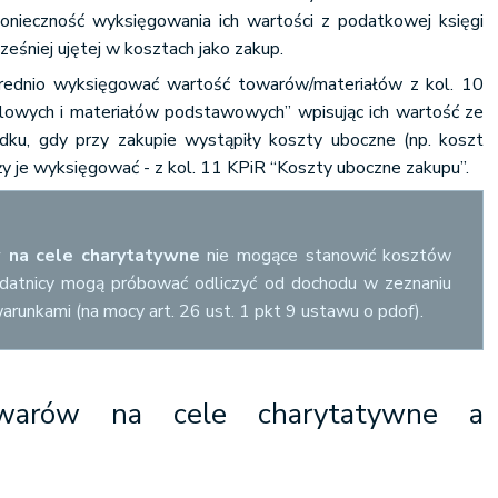
ieczność wyksięgowania ich wartości z podatkowej księgi
eśniej ujętej w kosztach jako zakup.
rednio wyksięgować wartość towarów/materiałów z kol. 10
owych i materiałów podstawowych” wpisując ich wartość ze
dku, gdy przy zakupie wystąpiły koszty uboczne (np. koszt
eży je wyksięgować - z kol. 11 KPiR “Koszty uboczne zakupu”.
 na cele charytatywne
nie mogące stanowić kosztów
odatnicy mogą próbować odliczyć od dochodu w zeznaniu
unkami (na mocy art. 26 ust. 1 pkt 9 ustawu o pdof).
owarów na cele charytatywne a