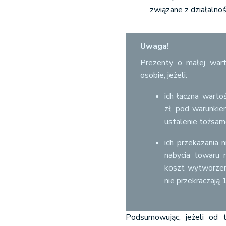
związane z działalno
Uwaga!
Prezenty o małej wart
osobie, jeżeli:
ich łączna wart
zł, pod warunkie
ustalenie tożsam
ich przekazania 
nabycia towaru 
koszt wytworzen
nie przekraczają 1
Podsumowując, jeżeli od