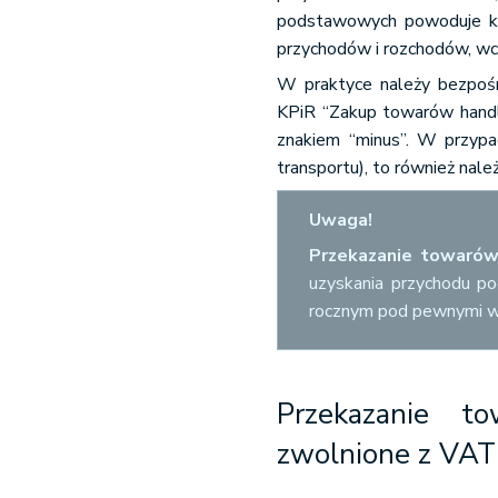
podstawowych powoduje kon
przychodów i rozchodów, wcz
W praktyce należy bezpoś
KPiR “Zakup towarów handl
znakiem “minus”. W przypa
transportu), to również nal
Uwaga!
Przekazanie towarów
uzyskania przychodu p
rocznym pod pewnymi war
Przekazanie t
zwolnione z VAT