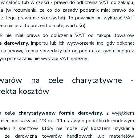
- w całości lub w części - prawo do odliczenia VAT od zakupu,
ia (w rozumieniu, że co do zasady podatnik miał prawo do
 z tego prawa nie skorzystał), to powinien on wykazać VAT
eli nie jest to prezent o małej wartości).
ik nie miał prawa do odliczenia VAT od zakupu towarów
e darowizny
, importu lub ich wytworzenia (np. gdy dokonał
 na umowę kupna-sprzedaży lub od podatnika zwolnionego z
nym przekazaniu nie wystąpi VAT należny.
owarów na cele charytatywne -
rekta kosztów
a cele charytatywne
w formie darowizny
, z wyjątkiem
mienione są w art. 23 pkt 11 ustawy o podatku dochodowym
jeden z kosztów, który nie może być kosztem uzyskania
o, że darowizna towarów handlowych lub materiałów