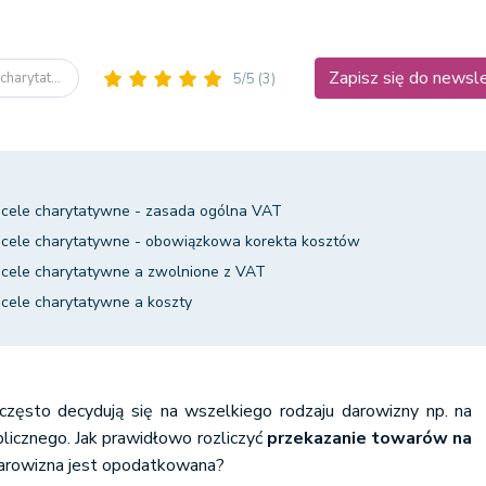
Zapisz się do newsl
harytat...
5/5
(3)
cele charytatywne - zasada ogólna VAT
 cele charytatywne - obowiązkowa korekta kosztów
cele charytatywne a zwolnione z VAT
cele charytatywne a koszty
często decydują się na wszelkiego rodzaju darowizny np. na
blicznego. Jak prawidłowo rozliczyć
przekazanie towarów na
darowizna jest opodatkowana?