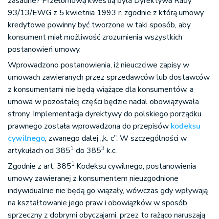
zasadne? Przełomową kwestią była Dyrektywa Rady
93/13/EWG z 5 kwietnia 1993 r. zgodnie z którą umowy
kredytowe powinny być tworzone w taki sposób, aby
konsument miał możliwość zrozumienia wszystkich
postanowień umowy.
Wprowadzono postanowienia, iż nieuczciwe zapisy w
umowach zawieranych przez sprzedawców lub dostawców
z konsumentami nie będą wiążące dla konsumentów, a
umowa w pozostałej części będzie nadal obowiązywała
strony. Implementacja dyrektywy do polskiego porządku
prawnego została wprowadzona do przepisów
kodeksu
cywilnego
, zwanego dalej „k. c”. W szczególności w
1
3
artykułach od 385
do 385
k.c.
1
Zgodnie z art. 385
Kodeksu cywilnego, postanowienia
umowy zawieranej z konsumentem nieuzgodnione
indywidualnie nie będą go wiązały, wówczas gdy wpływają
na kształtowanie jego praw i obowiązków w sposób
sprzeczny z dobrymi obyczajami, przez to rażąco naruszają