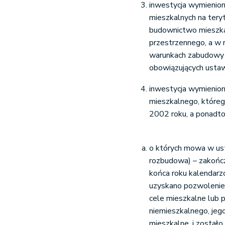
inwestycja wymienion
mieszkalnych na tery
budownictwo mieszk
przestrzennego, a w 
warunkach zabudowy 
obowiązujących usta
inwestycja wymienion
mieszkalnego, któreg
2002 roku, a ponadto
o których mowa w ust
rozbudowa) – zakończ
końca roku kalendar
uzyskano pozwolenie
cele mieszkalne lub
niemieszkalnego, jeg
mieszkalne, i został