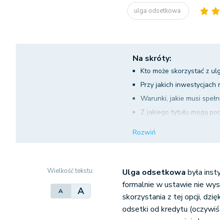
ulga odsetkowa
Na skróty:
Kto może skorzystać z ul
Przy jakich inwestycjac
Warunki, jakie musi spełn
Z jakiego tytułu mogą po
Czy występuje limit odlic
Rozwiń
W jaki sposób obliczyć w
Wielkość tekstu:
Ulga odsetkowa
była inst
formalnie w ustawie nie wy
A
A
skorzystania z tej opcji, dz
odsetki od kredytu (oczywiś