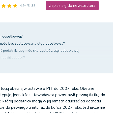
Zapisz się do newslettera
4.94/5
(35)
gi odsetkowej?
h może być zastosowana ulga odsetkowa?
ić podatnik, aby móc skorzystać z ulgi odsetkowej
chodzić odsetki?
zenia?
ysokość ulgi?
ytucją obecną w ustawie o PIT do 2007 roku. Obecnie
stępuje, jednakże ustawodawca pozostawił pewną furtkę do
ięki której podatnicy mogą w jej ramach odliczać od dochodu
cie do pewnego limitu) aż do końca 2027 roku. Jednakże nie