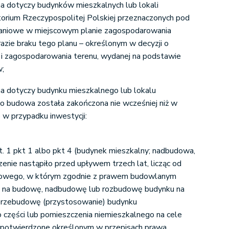
a dotyczy budynków mieszkalnych lub lokali
torium Rzeczypospolitej Polskiej przeznaczonych pod
aniowe w miejscowym planie zagospodarowania
razie braku tego planu – określonym w decyzji o
i zagospodarowania terenu, wydanej na podstawie
w;
a dotyczy budynku mieszkalnego lub lokalu
o budowa została zakończona nie wcześniej niż w
 w przypadku inwestycji:
. 1 pkt 1 albo pkt 4 (budynek mieszkalny; nadbudowa,
enie nastąpiło przed upływem trzech lat, licząc od
zowego, w którym zgodnie z prawem budowlanym
 na budowę, nadbudowę lub rozbudowę budynku na
 przebudowę (przystosowanie) budynku
o części lub pomieszczenia niemieszkalnego na cele
o potwierdzone określonym w przepisach prawa