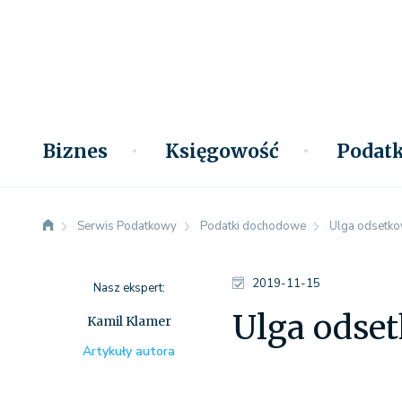
Biznes
Księgowość
Podatk
Serwis Podatkowy
Podatki dochodowe
Ulga odsetkow
2019-11-15
Nasz ekspert:
Ulga odset
Kamil Klamer
Artykuły autora