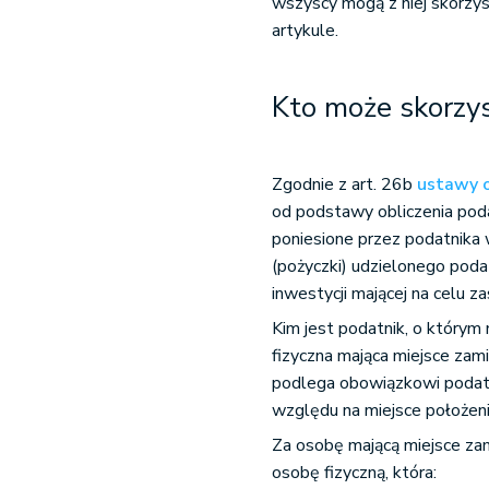
wszyscy mogą z niej skorzys
artykule.
Kto może skorzys
Zgodnie z art. 26b
ustawy 
od podstawy obliczenia podat
poniesione przez podatnik
(pożyczki) udzielonego poda
inwestycji mającej na celu 
Kim jest podatnik, o którym
fizyczna mająca miejsce zami
podlega obowiązkowi podat
względu na miejsce położen
Za osobę mającą miejsce zam
osobę fizyczną, która: