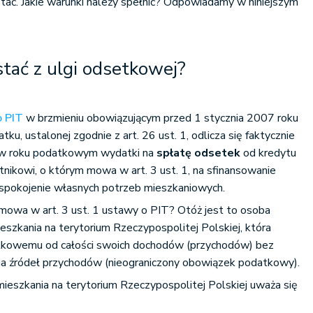
tać. Jakie warunki należy spełnić? Odpowiadamy w niniejszym
tać z ulgi odsetkowej?
o PIT
w brzmieniu obowiązującym przed 1 stycznia 2007 roku
ku, ustalonej zgodnie z art. 26 ust. 1, odlicza się faktycznie
a w roku podatkowym wydatki na
spłatę odsetek
od kredytu
tnikowi, o którym mowa w art. 3 ust. 1, na sfinansowanie
zaspokojenie własnych potrzeb mieszkaniowych.
 mowa w art. 3 ust. 1 ustawy o PIT? Otóż jest to osoba
eszkania na terytorium Rzeczypospolitej Polskiej, która
kowemu od całości swoich dochodów (przychodów) bez
ia źródeł przychodów (nieograniczony obowiązek podatkowy).
ieszkania na terytorium Rzeczypospolitej Polskiej uważa się