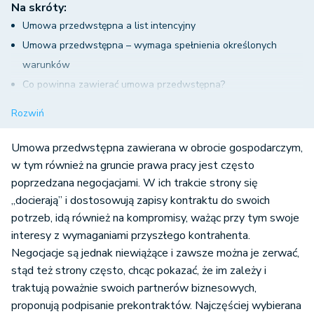
Na skróty:
Umowa przedwstępna a list intencyjny
Umowa przedwstępna – wymaga spełnienia określonych
warunków
Co powinna zawierać umowa przedwstępna?
Jaka powinna być forma umowy przedwstępnej?
Rozwiń
Termin na zawarcie umowy przyrzeczonej
Co, gdy strona uchyla się od zawarcia umowy właściwej?
Umowa przedwstępna zawierana w
obrocie gospodarczym,
Przykład klauzuli odszkodowawczej
w tym również na gruncie prawa pra
cy jest często
poprzedzana neg
ocjacjami. W ich trakcie strony się
List intencyjny – nieobowiązujące oświadczenie
„docierają” i dostosowują zapisy kontraktu do swoich
Co, gdy umowa przyrzeczona nie zostanie zawarta?
potrzeb, idą również na kompromisy, ważąc przy tym swoje
interesy z wymaganiami przyszłego kontrahenta.
Negocjacje są jednak niewiążące i zawsze można je zerwać,
stąd też strony często, chcąc pokazać, że im zależy i
traktują poważnie swoich partnerów biznesowych,
proponują podpisanie prekontraktów. Najczęściej wybierana