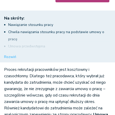
Na skróty:
Nawiązanie stosunku pracy
Chwila nawiązania stosunku pracy na podstawie umowy o
pracę
Umowa przedwstępna
Skutki zawarcia umowy przyrzeczonej
Rozwiń
Uchylanie się od zawarcia umowy przyrzeczonej
W jakich przypadkach pracodawca nie będzie musiał zawrzeć
Proces rekrutacji pracowników jest kosztowny i
umowy przyrzeczonej?
czasochłonny. Dlatego też pracodawca, który wybrał już
kandydata do zatrudnienia, może chcieć uzyskać od niego
gwarancję, że nie zrezygnuje z zawarcia umowy o pracę –
szczególnie wówczas, gdy od czasu rekrutacji do dnia
zawarcia umowy o pracę ma upłynąć dłuższy okres.
Również kandydatowi do zatrudnienia może zależeć na
analogicznym zapewnieniu ze strony pracodawcy.
Umowa