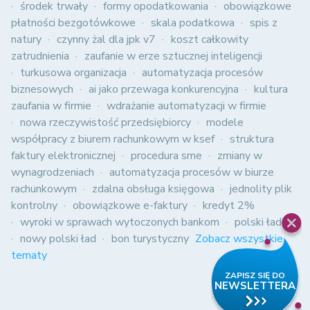
środek trwały
formy opodatkowania
obowiązkowe
płatności bezgotówkowe
skala podatkowa
spis z
natury
czynny żal dla jpk v7
koszt całkowity
zatrudnienia
zaufanie w erze sztucznej inteligencji
turkusowa organizacja
automatyzacja procesów
biznesowych
ai jako przewaga konkurencyjna
kultura
zaufania w firmie
wdrażanie automatyzacji w firmie
nowa rzeczywistość przedsiębiorcy
modele
współpracy z biurem rachunkowym w ksef
struktura
faktury elektronicznej
procedura sme
zmiany w
wynagrodzeniach
automatyzacja procesów w biurze
rachunkowym
zdalna obsługa księgowa
jednolity plik
kontrolny
obowiązkowe e-faktury
kredyt 2%
wyroki w sprawach wytoczonych bankom
polski ład
nowy polski ład
bon turystyczny
Zobacz wszystkie
tematy