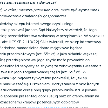
res zamieszkania pana Bartosza?
, w której mieszka przedsiębiorca, może być wydzielona i
rowadzenia działalności gospodarczej.
siedziby sklepu internetowego czyni z niego
tak, ponieważ już sam Sąd Najwyższy stwierdził, że tego
finicję przedsiębiorstwa wskazaną w przepisach kc. W wyroku z
 akt II CSKP 2110/22) SN stwierdził, że sklep internetowy
ć odrębne, samodzielne dobro majątkowe będące
1
eniu przedmiotowym (art. 55
kc), a jako składnik większej
ścią przedsiębiorstwa; jego zbycie może prowadzić do
iedzialności nabywcy ze zbywcą za zobowiązania związane z
4
wa lub jego zorganizowanej części (art. 55
kc). W
iska Sąd Najwyższy wyraźnie podkreślił, że: „sklep
e musi wiązać się z istnieniem i korzystaniem z określonych
atrudnieniem określonej grupy pracowników itd., a jedynie
o sposobu prezentacji dóbr i usług oraz ich oferowaniem na
eoznaczonemu kręgowi potencjalnych odbiorców