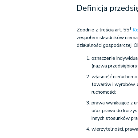
Definicja przeds
1
Zgodnie z treścią art. 55
K
zespołem składników niemat
działalności gospodarczej. 
oznaczenie indywidua
(nazwa przedsiębiors
własność nieruchomoś
towarów i wyrobów, o
ruchomości;
prawa wynikające z u
oraz prawa do korzyst
innych stosunków pr
wierzytelności, prawa