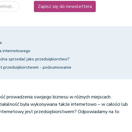
Zapisz się do newslettera
edsięb...
a
wa internetowego
żna sprzedać jako przedsiębiorstwo?
est przedsiębiorstwem - podsumowanie
ość prowadzenia swojego biznesu w różnych miejscach.
ziałalność była wykonywana także internetowo – w całości lub
 internetowy jest przedsiębiorstwem? Odpowiadamy na to