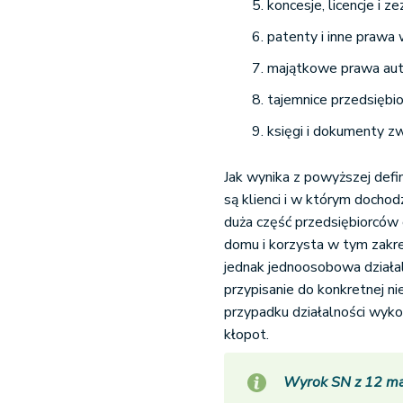
koncesje, licencje i z
patenty i inne prawa
majątkowe prawa aut
tajemnice przedsiębi
księgi i dokumenty z
Jak wynika z powyższej defin
są klienci i w którym doch
duża część przedsiębiorców 
domu i korzysta w tym zakre
jednak jednoosobowa dział
przypisanie do konkretnej ni
przypadku działalności wyk
kłopot.
Wyrok SN z 12 maj