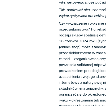
internetowego może być ad
Tak, ponieważ nieruchomość
wykorzystywana dla celów p
Czy wyznaczenie i wpisanie 
przedsiębiorstwo? Poniekąd 
rodzaju sklepy spełniają de
18 czerwca 2024 roku (sygn.
(online-shop) może stanowi
przedsiębiorstwem w znacz
całości – zorganizowaną czę
powstania solidarnej odpow
prowadzeniem przedsiębiorst
uzasadnieniu swojego stanow
internetowy z natury swej ni
składników »materialnych«, z
ograniczać się do określoneg
rynku – określonemu lub ni