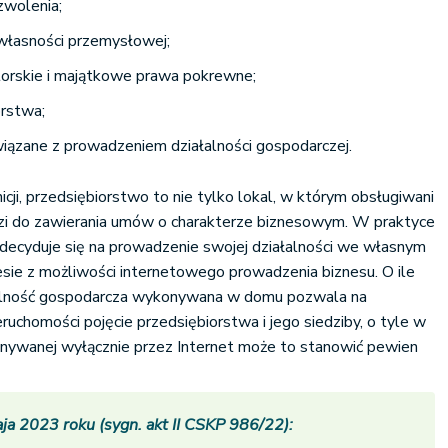
ezwolenia;
 własności przemysłowej;
orskie i majątkowe prawa pokrewne;
orstwa;
wiązane z prowadzeniem działalności gospodarczej.
icji, przedsiębiorstwo to nie tylko lokal, w którym obsługiwani
odzi do zawierania umów o charakterze biznesowym. W praktyce
decyduje się na prowadzenie swojej działalności we własnym
sie z możliwości internetowego prowadzenia biznesu. O ile
alność gospodarcza wykonywana w domu pozwala na
eruchomości pojęcie przedsiębiorstwa i jego siedziby, o tyle w
onywanej wyłącznie przez Internet może to stanowić pewien
a 2023 roku (sygn. akt II CSKP 986/22)
: