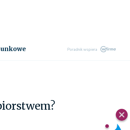
chunkowe
Poradnik wspiera
ębiorstwem?