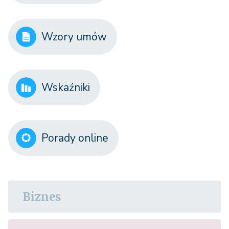
Wzory umów
Wskaźniki
Porady online
Biznes