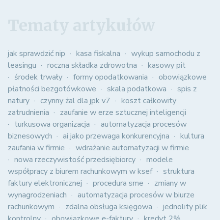
Tematy artykułów
jak sprawdzić nip
kasa fiskalna
wykup samochodu z
leasingu
roczna składka zdrowotna
kasowy pit
środek trwały
formy opodatkowania
obowiązkowe
płatności bezgotówkowe
skala podatkowa
spis z
natury
czynny żal dla jpk v7
koszt całkowity
zatrudnienia
zaufanie w erze sztucznej inteligencji
turkusowa organizacja
automatyzacja procesów
biznesowych
ai jako przewaga konkurencyjna
kultura
zaufania w firmie
wdrażanie automatyzacji w firmie
nowa rzeczywistość przedsiębiorcy
modele
współpracy z biurem rachunkowym w ksef
struktura
faktury elektronicznej
procedura sme
zmiany w
wynagrodzeniach
automatyzacja procesów w biurze
rachunkowym
zdalna obsługa księgowa
jednolity plik
kontrolny
obowiązkowe e-faktury
kredyt 2%