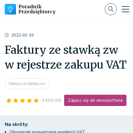
Poradnik
Przedsiębiorcy
2022-03-30
Faktury ze stawką zw
w rejestrze zakupu VAT
faktury ze stawką zw
Zapisz się do newslettera
4.83/5
(30)
Na skróty:
Obowiązek prowadzenia ewidencji VAT