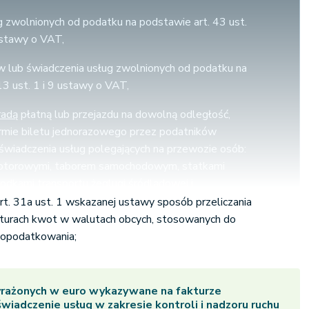
g zwolnionych od podatku na podstawie art. 43 ust.
ustawy o VAT,
 lub świadczenia usług zwolnionych od podatku na
13 ust. 1 i 9 ustawy o VAT,
radą
płatną lub przejazdu na dowolną odległość,
rmie biletu jednorazowego przez podatników
świadczenia usług polegających na przewozie osób:
notorowymi, taborem samochodowym, statkami
rodkami transportu żeglugi śródlądowej i
omami, samolotami i śmigłowcami.
art. 31a ust. 1 wskazanej ustawy sposób przeliczania
turach kwot w walutach obcych, stosowanych do
 w zakresie kontroli i nadzoru ruchu lotniczego, za
 opodatkowania;
są opłaty trasowe, z wyjątkiem usług
stawką podatku w wysokości 0%, wystawiana za
e przez Centralne Biuro Opłat Trasowych (CRCO)
rażonych w euro wykazywane na fakturze
anizacji do Spraw Bezpieczeństwa Żeglugi
wiadczenie usług w zakresie kontroli i nadzoru ruchu