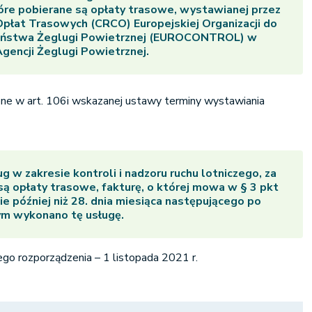
ROCONTROL) w imieniu Polskiej Agencji Żeglugi
tóre pobierane są opłaty trasowe, wystawianej przez
Opłat Trasowych (CRCO) Europejskiej Organizacji do
eństwa Żeglugi Powietrznej (EUROCONTROL) w
Agencji Żeglugi Powietrznej.
lone w art. 106i wskazanej ustawy terminy wystawiania
 w zakresie kontroli i nadzoru ruchu lotniczego, za
są opłaty trasowe, fakturę, o której mowa w § 3 pkt
ie później niż 28. dnia miesiąca następującego po
ym wykonano tę usługę.
o rozporządzenia – 1 listopada 2021 r.