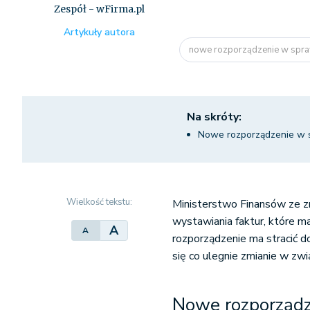
Zespół - wFirma.pl
Artykuły autora
nowe rozporządzenie w spra
Na skróty:
Nowe rozporządzenie w s
Wielkość tekstu:
Ministerstwo Finansów ze z
wystawiania faktur, które 
A
A
rozporządzenie ma stracić 
się co ulegnie zmianie w z
Nowe rozporządz