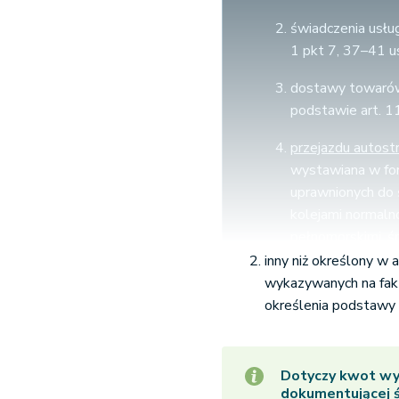
świadczenia usłu
1 pkt 7, 37–41 
dostawy towarów
podstawie art. 1
przejazdu autost
wystawiana w fo
uprawnionych do 
kolejami normal
pełnomorskimi, ś
przybrzeżnej, pr
inny niż określony w 
wykazywanych na fak
świadczenia usług
określenia podstawy
które pobierane 
opodatkowanych 
okresy miesięczn
Dotyczy kwot wy
Europejskiej Org
dokumentującej ś