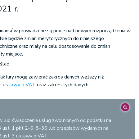
021 r.
 Finansów prowadzone są prace nad nowym rozporządzenia w
 Nie będzie zmian merytorycznych do niniejszego
chniczne oraz miały na celu dostosowanie do zmian
ły miejsce.
ślać:
 faktury mogą zawierać zakres danych węższy niż
6e
ustawy o VAT
oraz zakres tych danych;
:
 lub świadczenia usług zwolnionych od podatku na
3 ust. 1 pkt 2–6, 8–36 lub przepisów wydanych na
2 ust. 3 ustawy o VAT;