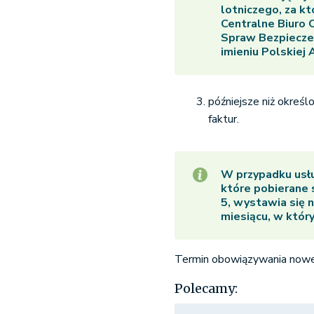
Powietrznej (EU
lotniczego, za k
Centralne Biuro 
Powietrznej.
Spraw Bezpiecz
imieniu Polskiej 
późniejsze niż okreś
faktur.
W przypadku usług
które pobierane 
5, wystawia się n
miesiącu, w któr
Termin obowiązywania noweg
Polecamy: