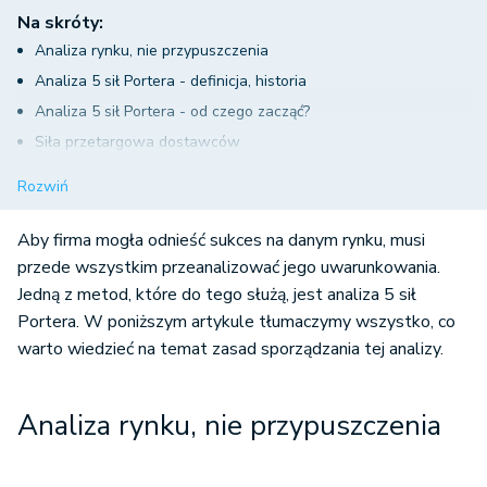
Na skróty:
Analiza rynku, nie przypuszczenia
Analiza 5 sił Portera - definicja, historia
Analiza 5 sił Portera - od czego zacząć?
Siła przetargowa dostawców
Siła przetargowa nabywców
Rozwiń
Rywalizacja wewnątrz sektora
Groźba pojawienia się wchodzących - nowych producentów
Aby firma mogła odnieść sukces na danym rynku, musi
Groźba pojawienia się substytutów
przede wszystkim przeanalizować jego uwarunkowania.
Jedną z metod, które do tego służą, jest analiza 5 sił
Portera. W poniższym artykule tłumaczymy wszystko, co
warto wiedzieć na temat zasad sporządzania tej analizy.
Analiza rynku, nie przypuszczenia