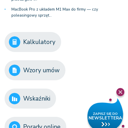
MacBook Pro z układem M1 Max do firmy — czy
poleasingowy sprzęt…
Kalkulatory
Wzory umów
Wskaźniki
Porady online