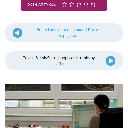
OCEŃ ARTYKUŁ:
Brutto i netto - co to oznacza? Różnice
w pojęciac...
Poznaj SimplySign - podpis elektroniczny
dla firm