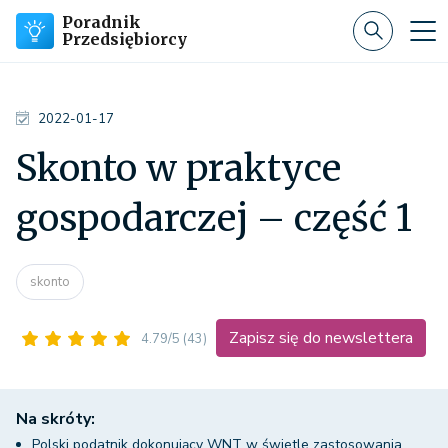
Poradnik
Przedsiębiorcy
2022-01-17
Skonto w praktyce
gospodarczej – część 1
skonto
Zapisz się do newslettera
4.79/5
(43)
Na skróty:
Polski podatnik dokonujący WNT w świetle zastosowania