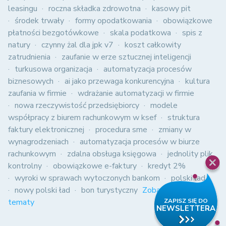
leasingu
roczna składka zdrowotna
kasowy pit
środek trwały
formy opodatkowania
obowiązkowe
płatności bezgotówkowe
skala podatkowa
spis z
natury
czynny żal dla jpk v7
koszt całkowity
zatrudnienia
zaufanie w erze sztucznej inteligencji
turkusowa organizacja
automatyzacja procesów
biznesowych
ai jako przewaga konkurencyjna
kultura
zaufania w firmie
wdrażanie automatyzacji w firmie
nowa rzeczywistość przedsiębiorcy
modele
współpracy z biurem rachunkowym w ksef
struktura
faktury elektronicznej
procedura sme
zmiany w
wynagrodzeniach
automatyzacja procesów w biurze
rachunkowym
zdalna obsługa księgowa
jednolity plik
kontrolny
obowiązkowe e-faktury
kredyt 2%
wyroki w sprawach wytoczonych bankom
polski ład
nowy polski ład
bon turystyczny
Zobacz wszystkie
tematy