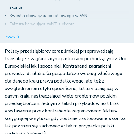
skonta
Kwestia obowiązku podatkowego w WNT
Faktura korygująca WNT a skonto
Skorzystanie ze skonta przez polskiego nabywcę
Rozwiń
Unijny kontrahent nie wystawia faktury korygującej
Zapłata z tytułu skonta po dniu złożenia JPK_VAT i deklaracji
Polscy przedsiębiorcy coraz śmielej przeprowadzają
VAT
transakcje z zagranicznymi partnerami pochodzącymi z Unii
Europejskiej jak i spoza niej. Kontrahenci zagraniczni
prowadzą działalności gospodarcze według właściwego
dla danego kraju prawa podatkowego, ale też z
uwzględnieniem stylu specyficznej kultury panującej w
danym kraju, nastręczającej wiele problemów polskim
przedsiębiorcom. Jednym z takich przykładów jest brak
wystawienia przez kontrahenta zagranicznego faktury
korygującej w sytuacji gdy zostanie zastosowane
skonto
.
Jak powinien się zachować w takim przypadku polski
podatnik? Sprawdź!