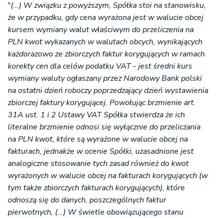
"
(...) W związku z powyższym, Spółka stoi na stanowisku,
że w przypadku, gdy cena wyrażona jest w walucie obcej
kursem wymiany walut właściwym do przeliczenia na
PLN kwot wykazanych w walutach obcych, wynikających
każdorazowo ze zbiorczych faktur korygujących w ramach
korekty cen dla celów podatku VAT - jest średni kurs
wymiany waluty ogłaszany przez Narodowy Bank polski
na ostatni dzień roboczy poprzedzający dzień wystawienia
zbiorczej faktury korygującej. Powołując brzmienie art.
31A ust. 1 i 2 Ustawy VAT Spółka stwierdza że ich
literalne brzmienie odnosi się wyłącznie do przeliczania
na PLN kwot, które są wyrażone w walucie obcej na
fakturach, jednakże w ocenie Spółki, uzasadnione jest
analogiczne stosowanie tych zasad również do kwot
wyrażonych w walucie obcej na fakturach korygujących (w
tym także zbiorczych fakturach korygujących), które
odnoszą się do danych, poszczególnych faktur
pierwotnych, (...) W świetle obowiązującego stanu