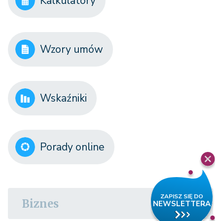
Kalkulatory
Wzory umów
Wskaźniki
Porady online
Biznes