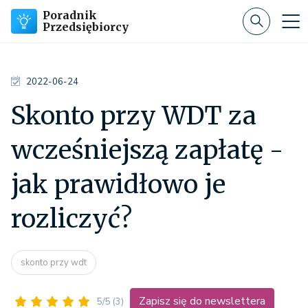
Poradnik
Przedsiębiorcy
2022-06-24
Skonto przy WDT za
wcześniejszą zapłatę -
jak prawidłowo je
rozliczyć?
skonto przy wdt
Zapisz się do newslettera
5/5
(3)