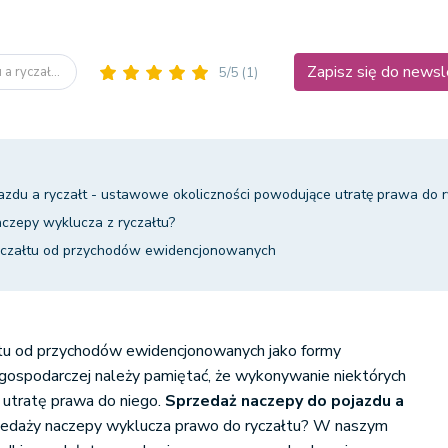
Zapisz się do newsl
a ryczał...
5/5
(1)
azdu a ryczałt - ustawowe okoliczności powodujące utratę prawa do r
czepy wyklucza z ryczałtu?
ryczałtu od przychodów ewidencjonowanych
tu od przychodów ewidencjonowanych jako formy
 gospodarczej należy pamiętać, że wykonywanie niektórych
utratę prawa do niego.
Sprzedaż naczepy do pojazdu a
zedaży naczepy wyklucza prawo do ryczałtu? W naszym