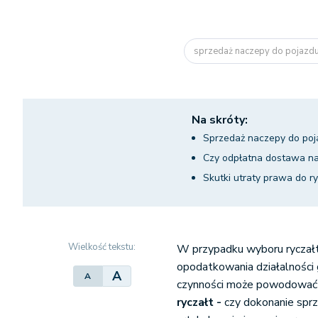
sprzedaż naczepy do pojazdu 
Na skróty:
Sprzedaż naczepy do poj
Czy odpłatna dostawa na
Skutki utraty prawa do 
Wielkość tekstu:
W przypadku wyboru ryczał
opodatkowania działalności
A
A
czynności może powodować 
ryczałt -
czy dokonanie spr