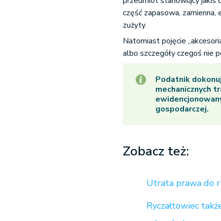
przedmiot stanowiący jakiś 
część zapasowa, zamienna, 
zużyty.
Natomiast pojęcie „akcesori
albo szczegóły czegoś nie 
Podatnik dokonuj
mechanicznych tr
ewidencjonowany
gospodarczej.
Zobacz też:
Utrata prawa do r
Ryczałtowiec takż