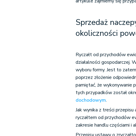
artykule zajmiemy się przy
Sprzedaż naczepy
okoliczności pow
Ryczałt od przychodów ewi
działalności gospodarczej. 
wyboru formy. Jest to zate
poprzez złożenie odpowiedn
pamiętać, że wykonywanie p
tych przypadków został okr
dochodowym
.
Jak wynika z treści przepisu 
ryczałtem od przychodów ew
zakresie handlu częściami i
Przepisy ustawy o zryczał