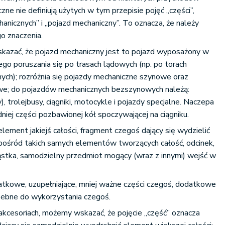
zne nie definiują użytych w tym przepisie pojęć „części”,
anicznych” i „pojazd mechaniczny”. To oznacza, że należy
go znaczenia.
azać, że pojazd mechaniczny jest to pojazd wyposażony w
ego poruszania się po trasach lądowych (np. po torach
nych); rozróżnia się pojazdy mechaniczne szynowe oraz
e; do pojazdów mechanicznych bezszynowych należą:
 trolejbusy, ciągniki, motocykle i pojazdy specjalne. Naczepa
dniej części pozbawionej kół spoczywającej na ciągniku.
lement jakiejś całości, fragment czegoś dający się wydzielić
 spośród takich samych elementów tworzących całość, odcinek,
ąstka, samodzielny przedmiot mogący (wraz z innymi) wejść w
atkowe, uzupełniające, mniej ważne części czegoś, dodatkowe
zebne do wykorzystania czegoś.
akcesoriach, możemy wskazać, że pojęcie „część” oznacza