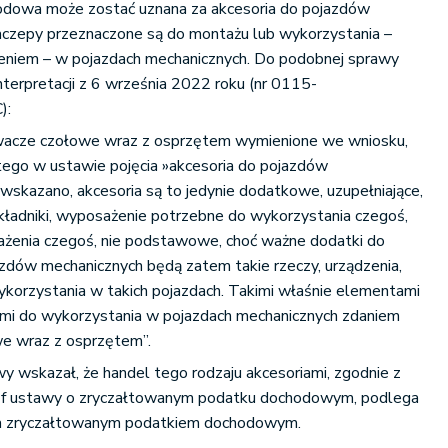
dowa może zostać uznana za akcesoria do pojazdów
naczepy przeznaczone są do montażu lub wykorzystania –
eniem – w pojazdach mechanicznych. Do podobnej sprawy
nterpretacji z 6 września 2022 roku (nr 0115-
):
owacze czołowe wraz z osprzętem wymienione we wniosku,
tego w ustawie pojęcia »akcesoria do pojazdów
wskazano, akcesoria są to jedynie dodatkowe, uzupełniające,
kładniki, wyposażenie potrzebne do wykorzystania czegoś,
żenia czegoś, nie podstawowe, choć ważne dodatki do
zdów mechanicznych będą zatem takie rzeczy, urządzenia,
ykorzystania w takich pojazdach. Takimi właśnie elementami
mi do wykorzystania w pojazdach mechanicznych zdaniem
e wraz z osprzętem”.
 wskazał, że handel tego rodzaju akcesoriami, zgodnie z
 lit. f ustawy o zryczałtowanym podatku dochodowym, podlega
a zryczałtowanym podatkiem dochodowym.