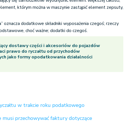
dający się samodzielnie wyodrębnić element większej całości;
element, którym można w maszynie zastąpić element zepsuty,
a” oznacza dodatkowe składniki wyposażenia czegoś; rzeczy
podstawowe, choć ważne; dodatki do czegoś.
ący dostawy części i akcesoriów do pojazdów
aci prawo do ryczałtu od przychodów
ch jako formy opodatkowania działalności
yczałtu w trakcie roku podatkowego
e musi przechowywać faktury dotyczące