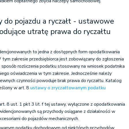
padkiem odpłatnego zbycia naczepy samochodowej.
 do pojazdu a ryczałt - ustawowe
odujące utratę prawa do ryczałtu
dencjonowanych to jedna z dostępnych form opodatkowania
W tym zakresie przedsiębiorca jest zobowiązany do zgłoszenia
m sposób rozliczenia podatku stosowany na wniosek podatnika
iego oświadczenia w tym zakresie. Jednocześnie należy
ewnych czynności powoduje brak prawa do ryczałtu. Katalog
eślony w art. 8
ustawy o zryczałtowanym podatku
art. 8 ust. 1 pkt 3 lit. f tej ustawy, wyłączone z opodatkowania
idencjonowanych są przychody osiągane z działalności w
 akcesoriami do pojazdów mechanicznych.
towanym podatku dochodowym od niektórych przychodów