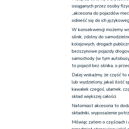
osiąganych przez osoby fizyc
„akcesoria do pojazdów mech
odnieść się do ich językowe
W konsekwencji możemy wsk
silnik, zdolny do samodzieln
kolejowych, drogach publicz
bezszynowe pojazdy drogow
samochody (w tym autobusy),
to pojazd bez silnika, o prze
Dalej wskażmy, że część to e
lub wydzielony, jakaś ilość
kawałek czegoś, ułamek, cz
skład większej całości.
Natomiast akcesoria to dod
składniki, wyposażenie potr
Mówiąc zatem o częściach i 