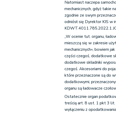
Natomiast naczepa samocho
mechanicznych, gdyż takie 
zgodnie ze swym przeznacz
odniósł się Dyrektor KIS w i
KDWT.4011.785.2022.1.JC
„W ocenie tut. organu, ład
mieszczą się w zakresie uży
mechanicznych«, bowiem jak 
części czegoś, dodatkowe s
dodatkowe składniki wyposa
czegoś. Akcesoriami do poja
które przeznaczone są do w
dodatkowymi, przeznaczony
organu są ładowacze czołow
Ostatecznie organ podatkowy
treścią art. 8 ust. 1 pkt 3
wyłączeniu z opodatkowani