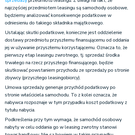
sprzedaży
przedmiotu leasingu. Z uwagi na fakt, że
najczęściej przedmiotem leasingu są samochody osobowe,
będziemy analizować konsekwencje podatkowe w
odniesieniu do takiego składnika majątkowego.
Ustalając skutki podatkowe, konieczne jest oddzielenie
dostawy przedmiotu przyszłemu finansującemu od oddania
jej w używanie przyszłemu korzystającemu. Oznacza to, że
pierwszy etap leasingu zwrotnego, tj. sprzedaż środka
trwałego na rzecz przyszłego finansującego, będzie
skutkować powstaniem przychodu ze sprzedaży po stronie
zbywcy (przyszłego leasingobiorcy).
Umowa sprzedaży generuje przychód podatkowy po
stronie właściciela samochodu. To z kolei oznacza, że
nabywca rozpoznaje w tym przypadku koszt podatkowy z
tytułu nabycia.
Podkreślenia przy tym wymaga, że samochód osobowy
nabyty w celu oddania go w leasing zwrotny stanowi
towar handlowy. Nie są bowiem w takim przypadku