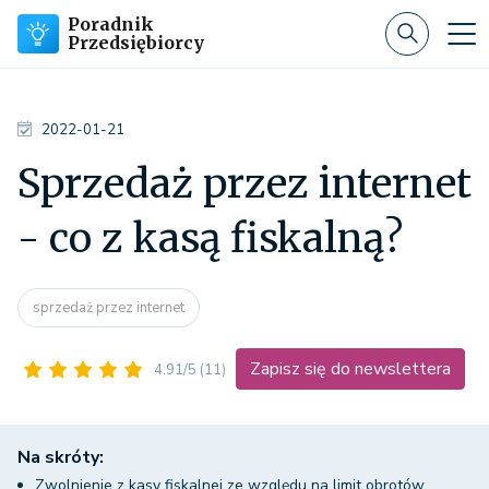
Poradnik
Przedsiębiorcy
2022-01-21
Sprzedaż przez internet
- co z kasą fiskalną?
sprzedaż przez internet
Zapisz się do newslettera
4.91/5
(11)
Na skróty:
Zwolnienie z kasy fiskalnej ze względu na limit obrotów