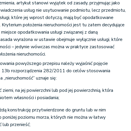
mienia, artykuł stanowi wyjątek od zasady, przyjmując jako
 świadczenia usług nie usytuowanie podmiotu, lecz przedmiotu,
sługi, które jej wprost dotyczą, mają być opodatkowane
a. Kryterium położenia nieruchomości jest tu zatem decydujące
 miejsce opodatkowania usługi związanej z daną
 zasada wyrażona w ustawie obejmuje wyłącznie usługi, które
omości – jedynie wówczas można w praktyce zastosować
łożenia nieruchomości.
wania powyższego przepisu należy wyjaśnić pojęcie
rt. 13b rozporządzenia 282/2011 do celów stosowania
„nieruchomość” uznaje się:
ziemi, na jej powierzchni lub pod jej powierzchnią, która
iotem własności i posiadania;
żdą konstrukcję przytwierdzone do gruntu lub w nim
 poniżej poziomu morza, których nie można w łatwy
lub przenieść;