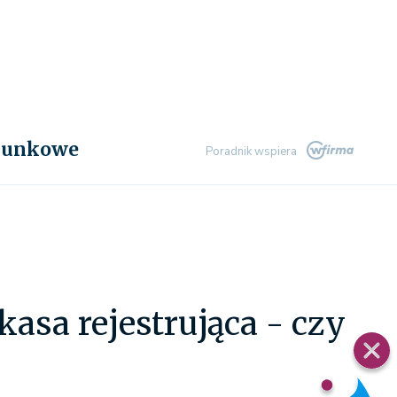
chunkowe
Poradnik wspiera
asa rejestrująca - czy