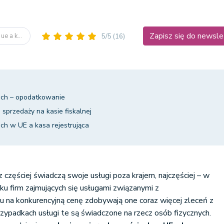
Zapisz się do newsle
ue a k...
5/5
(16)
ach – opodatkowanie
sprzedaży na kasie fiskalnej
ch w UE a kasa rejestrująca
z częściej świadczą swoje usługi poza krajem, najczęściej – w
ku firm zajmujących się usługami związanymi z
u na konkurencyjną cenę zdobywają one coraz więcej zleceń z
rzypadkach usługi te są świadczone na rzecz osób fizycznych.