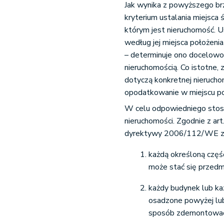
Jak wynika z powyższego brz
kryterium ustalania miejsca
którym jest nieruchomość. U
według jej miejsca położeni
– determinuje ono docelowo
nieruchomością. Co istotne,
dotyczą konkretnej nieruch
opodatkowanie w miejscu po
W celu odpowiedniego stoso
nieruchomości. Zgodnie z a
dyrektywy 2006/112/WE za 
każdą określoną część 
może stać się przedm
każdy budynek lub ka
osadzone powyżej lub
sposób zdemontować 