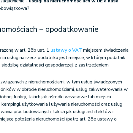
 zagadnienie -
usługi na nieruchomościach w UE a kasa
a obowiązkowa?
chomościach – opodatkowanie
rażoną w art. 28b ust. 1
ustawy o VAT
miejscem świadczenia
ia usług na rzecz podatnika jest miejsce, w którym podatnik
 siedzibę działalności gospodarczej, z zastrzeżeniem
 związanych z nieruchomościami, w tym usług świadczonych
dników w obrocie nieruchomościami, usług zakwaterowania w
obnej funkcji, takich jak ośrodki wczasowe lub miejsca
 kempingi, użytkowania i używania nieruchomości oraz usług
ania prac budowlanych, takich jak usługi architektów i
iejsce położenia nieruchomości (patrz art. 28e ustawy o