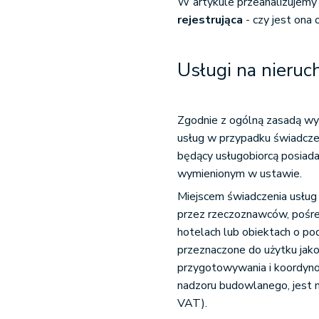
W artykule przeanalizujemy
rejestrująca
- czy jest on
Usługi na nieru
Zgodnie z ogólną zasadą wy
usług w przypadku świadczen
będący usługobiorcą posiada
wymienionym w ustawie.
Miejscem świadczenia usług
przez rzeczoznawców, pośre
hotelach lub obiektach o pod
przeznaczone do użytku jako
przygotowywania i koordynow
nadzoru budowlanego, jest m
VAT).