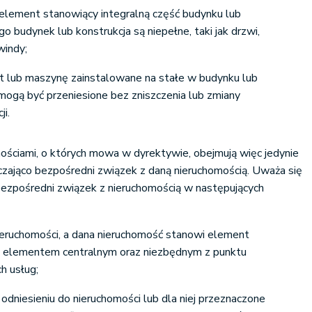
element stanowiący integralną część budynku lub
go budynek lub konstrukcja są niepełne, taki jak drzwi,
windy;
t lub maszynę zainstalowane na stałe w budynku lub
e mogą być przeniesione bez zniszczenia lub zmiany
ji.
ościami, o których mowa w dyrektywie, obejmują więc jedynie
rczająco bezpośredni związek z daną nieruchomością. Uważa się
bezpośredni związek z nieruchomością w następujących
eruchomości, a dana nieruchomość stanowi element
st elementem centralnym oraz niezbędnym z punktu
h usług;
odniesieniu do nieruchomości lub dla niej przeznaczone