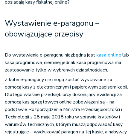
posiadają kasy fiskalnej online?
Wystawienie e-paragonu –
obowiązujące przepisy
Do wystawienia e-paragonu niezbędna jest
kasa online
lub
kasa programowa, niemniej jednak kasa programowa ma
zastosowanie tylko w wybranych działalnościach.
Z kolei e-paragony nie mogą zostać wystawione za
pomocą kasy z elektronicznym i papierowym zapisem kopii.
Dlatego właśnie przedsiębiorcy dokonujący ewidencji za
pomocą kas sprzętowych online zobowiązani są – na
podstawie Rozporządzenia Ministra Przedsiębiorczości i
Technologii z 28 maja 2018 roku w sprawie kryteriów i
warunków technicznych, którym muszą odpowiadać kasy
rejestrujące – wydrukować paragon na tej kasie, a nabywcy