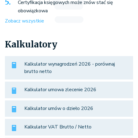
Certyfikacja księgowych może znów stać się
obowiązkowa
Zobacz wszystkie
Kalkulatory
Kalkulator wynagrodzeń 2026 - porównaj
brutto netto
Kalkulator umowa zlecenie 2026
Kalkulator umów o dzieło 2026
Kalkulator VAT Brutto / Netto