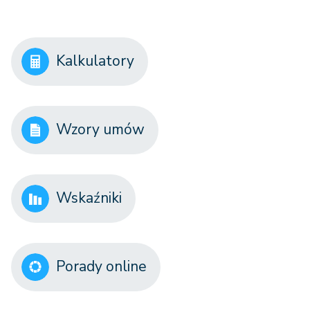
Kalkulatory
Wzory umów
Wskaźniki
Porady online