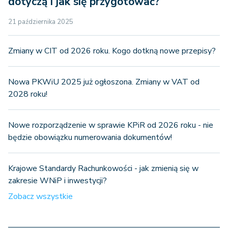
dotyczą i jak się przygotować?
21 października 2025
Zmiany w CIT od 2026 roku. Kogo dotkną nowe przepisy?
Nowa PKWiU 2025 już ogłoszona. Zmiany w VAT od
2028 roku!
Nowe rozporządzenie w sprawie KPiR od 2026 roku - nie
będzie obowiązku numerowania dokumentów!
Krajowe Standardy Rachunkowości - jak zmienią się w
zakresie WNiP i inwestycji?
Zobacz wszystkie