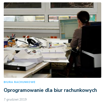
BIURA RACHUNKOWE
Oprogramowanie dla biur rachunkowych
7 grudzień 2019