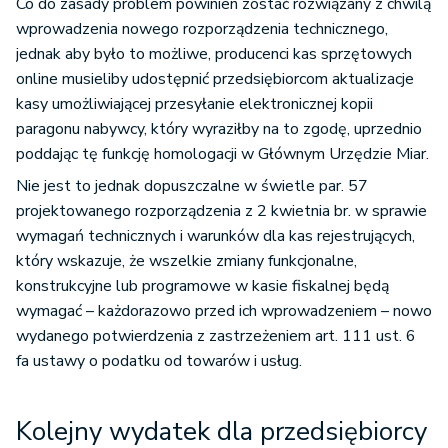
Co do zasady problem powinien zostać rozwiązany z chwilą
wprowadzenia nowego rozporządzenia technicznego,
jednak aby było to możliwe, producenci kas sprzętowych
online musieliby udostępnić przedsiębiorcom aktualizacje
kasy umożliwiającej przesyłanie elektronicznej kopii
paragonu nabywcy, który wyraziłby na to zgodę, uprzednio
poddając tę funkcję homologacji w Głównym Urzędzie Miar.
Nie jest to jednak dopuszczalne w świetle par. 57
projektowanego rozporządzenia z 2 kwietnia br. w sprawie
wymagań technicznych i warunków dla kas rejestrujących,
który wskazuje, że wszelkie zmiany funkcjonalne,
konstrukcyjne lub programowe w kasie fiskalnej będą
wymagać – każdorazowo przed ich wprowadzeniem – nowo
wydanego potwierdzenia z zastrzeżeniem art. 111 ust. 6
fa ustawy o podatku od towarów i usług.
Kolejny wydatek dla przedsiębiorcy