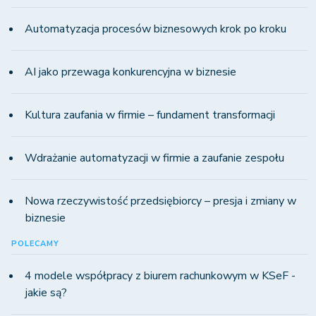
Automatyzacja procesów biznesowych krok po kroku
AI jako przewaga konkurencyjna w biznesie
Kultura zaufania w firmie – fundament transformacji
Wdrażanie automatyzacji w firmie a zaufanie zespołu
Nowa rzeczywistość przedsiębiorcy – presja i zmiany w
biznesie
POLECAMY
4 modele współpracy z biurem rachunkowym w KSeF -
jakie są?