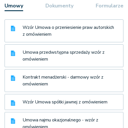
Umowy
Dokumenty
Formularze
Wzór Umowa o przeniesienie praw autorskich
z omówieniem
Umowa przedwstępna sprzedaży wzór z
omówieniem
Kontrakt menadżerski - darmowy wzór z
omówieniem
Wzór Umowa spółki jawnej z omówieniem
Umowa najmu okazjonalnego - wzór z
omówieniem