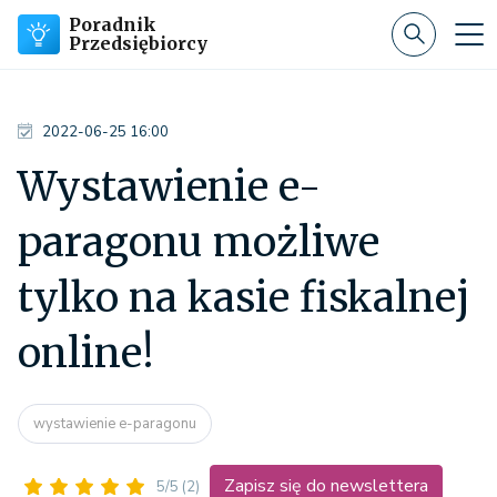
Poradnik
Przedsiębiorcy
2022-06-25 16:00
Wystawienie e-
paragonu możliwe
tylko na kasie fiskalnej
online!
wystawienie e-paragonu
Zapisz się do newslettera
5/5
(2)