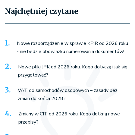
Najchętniej czytane
Nowe rozporządzenie w sprawie KPiR od 2026 roku
- nie będzie obowiązku numerowania dokumentów!
Nowe pliki JPK od 2026 roku. Kogo dotyczą i jak się
przygotować?
VAT od samochodów osobowych – zasady bez
zmian do końca 2028 r.
Zmiany w CIT od 2026 roku. Kogo dotkną nowe
przepisy?