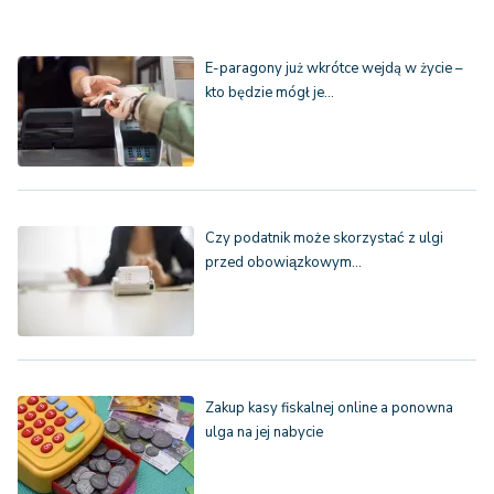
E-paragony już wkrótce wejdą w życie –
kto będzie mógł je…
Czy podatnik może skorzystać z ulgi
przed obowiązkowym…
Zakup kasy fiskalnej online a ponowna
ulga na jej nabycie