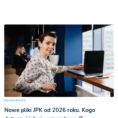
NAJNOWSZE
Nowe pliki JPK od 2026 roku. Kogo