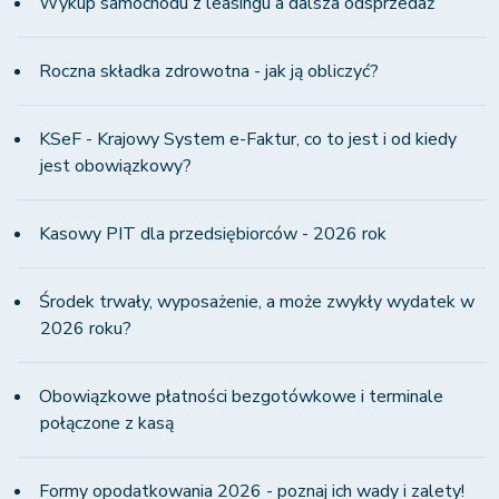
Wykup samochodu z leasingu a dalsza odsprzedaż
Roczna składka zdrowotna - jak ją obliczyć?
KSeF - Krajowy System e-Faktur, co to jest i od kiedy
jest obowiązkowy?
Kasowy PIT dla przedsiębiorców - 2026 rok
Środek trwały, wyposażenie, a może zwykły wydatek w
2026 roku?
Obowiązkowe płatności bezgotówkowe i terminale
połączone z kasą
Formy opodatkowania 2026 - poznaj ich wady i zalety!