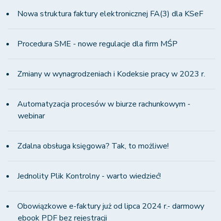
Nowa struktura faktury elektronicznej FA(3) dla KSeF
Procedura SME - nowe regulacje dla firm MŚP
Zmiany w wynagrodzeniach i Kodeksie pracy w 2023 r.
Automatyzacja procesów w biurze rachunkowym -
webinar
Zdalna obsługa księgowa? Tak, to możliwe!
Jednolity Plik Kontrolny - warto wiedzieć!
Obowiązkowe e-faktury już od lipca 2024 r.- darmowy
ebook PDF bez rejestracji