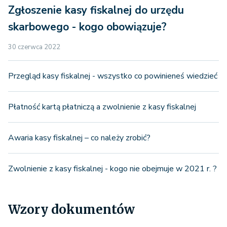
Zgłoszenie kasy fiskalnej do urzędu
skarbowego - kogo obowiązuje?
30 czerwca 2022
Przegląd kasy fiskalnej - wszystko co powinieneś wiedzieć
Płatność kartą płatniczą a zwolnienie z kasy fiskalnej
Awaria kasy fiskalnej – co należy zrobić?
Zwolnienie z kasy fiskalnej - kogo nie obejmuje w 2021 r. ?
Wzory dokumentów