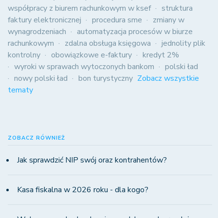
współpracy z biurem rachunkowym w ksef
struktura
faktury elektronicznej
procedura sme
zmiany w
wynagrodzeniach
automatyzacja procesów w biurze
rachunkowym
zdalna obsługa księgowa
jednolity plik
kontrolny
obowiązkowe e-faktury
kredyt 2%
wyroki w sprawach wytoczonych bankom
polski ład
nowy polski ład
bon turystyczny
Zobacz wszystkie
tematy
ZOBACZ RÓWNIEŻ
Jak sprawdzić NIP swój oraz kontrahentów?
Kasa fiskalna w 2026 roku - dla kogo?