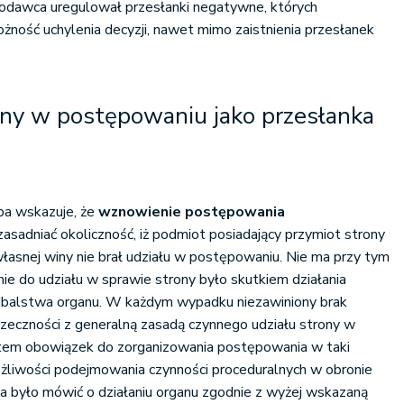
wodawca uregulował przesłanki negatywne, których
ność uchylenia decyzji, nawet mimo zaistnienia przesłanek
ony w postępowaniu jako przesłanka
kpa wskazuje, że
wznowienie postępowania
asadniać okoliczność, iż podmiot posiadający przymiot strony
asnej winy nie brał udziału w postępowaniu. Nie ma przy tym
nie do udziału w sprawie strony było skutkiem działania
iedbalstwa organu. W każdym wypadku niezawiniony brak
rzeczności z generalną zasadą czynnego udziału strony w
tem obowiązek do zorganizowania postępowania w taki
ożliwości podejmowania czynności proceduralnych w obronie
a było mówić o działaniu organu zgodnie z wyżej wskazaną