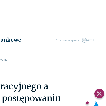
chunkowe
Poradnik wspiera
owaniu
racyjnego a
w postępowaniu