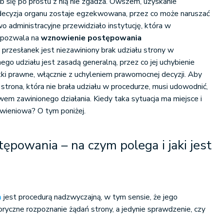
b się po prostu z nią nie zgadza. Owszem, uzyskanie
decyzja organu zostaje egzekwowana, przez co może naruszać
wo administracyjne przewidziało instytucję, która w
h pozwala na
wznowienie postępowania
z przesłanek jest niezawiniony brak udziału strony w
go udziału jest zasadą generalną, przez co jej uchybienie
ki prawne, włącznie z uchyleniem prawomocnej decyzji. Aby
strona, która nie brała udziału w procedurze, musi udowodnić,
wem zawinionego działania. Kiedy taka sytuacja ma miejsce i
wieniowa? O tym poniżej.
powania – na czym polega i jaki jest
a
jest procedurą nadzwyczajną, w tym sensie, że jego
ryczne rozpoznanie żądań strony, a jedynie sprawdzenie, czy