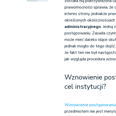
została nią pokrzywdzona lu
prawomocności sprawia, że 
interes strony, jednakże pra
określonych okolicznościac
administracyjnego
. Jedną 
postępowaniu. Zasada czynne
może mieć daleko idące skut
jednak mogło do tego dojść, 
że fakt ten nie był następst
jak wygląda procedura wzno
Wznowienie postę
cel instytucji?
Wznowienie postępowani
przedmiotem nie jest meryto