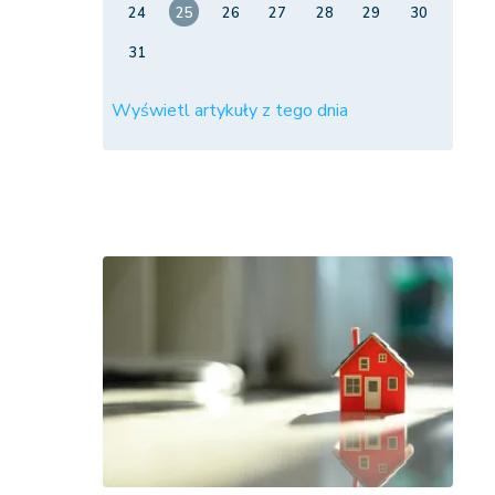
24
25
26
27
28
29
30
31
Wyświetl artykuły z tego dnia