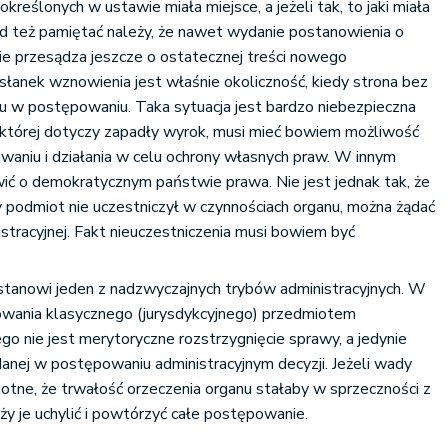
reślonych w ustawie miała miejsce, a jeżeli tak, to jaki miała
d też pamiętać należy, że nawet wydanie postanowienia o
e przesądza jeszcze o ostatecznej treści nowego
esłanek wznowienia jest właśnie okoliczność, kiedy strona bez
ału w postępowaniu. Taka sytuacja jest bardzo niebezpieczna
 której dotyczy zapadły wyrok, musi mieć bowiem możliwość
aniu i działania w celu ochrony własnych praw. W innym
ć o demokratycznym państwie prawa. Nie jest jednak tak, że
 podmiot nie uczestniczył w czynnościach organu, można żądać
stracyjnej. Fakt nieuczestniczenia musi bowiem być
anowi jeden z nadzwyczajnych trybów administracyjnych. W
wania klasycznego (jurysdykcyjnego) przedmiotem
 nie jest merytoryczne rozstrzygnięcie sprawy, a jedynie
anej w postępowaniu administracyjnym decyzji. Jeżeli wady
stotne, że trwałość orzeczenia organu stałaby w sprzeczności z
y je uchylić i powtórzyć całe postępowanie.