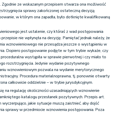
a. Zgodnie ze wskazanym przepisem stwarza ona możliwość
zstrzygnięcia sprawy zakończonej ostateczną decyzją
tępowanie, w którym ona zapadła, było dotknięte kwalifikowaną
eniowego jest ustalenie, czy któraś z wad postępowania
zepisie nie wpłynęła na decyzję. Pamiętać jednak należy, że
ia wznowieniowego nie przesądza jeszcze o wystąpieniu w
nia. Dopiero postępowanie podjęte w tym trybie wykaże, czy
roceduralna wystąpiła w sprawie pierwotnej i czy miało to
o rozstrzygnięcia. Jedynie wydanie pozytywnego
aniu wznowieniowym pozwala na wydanie merytorycznego
nistracyjny. Procedura materialnoprawna, tj. ponownie otwarty
ona całkowicie oddzielnie – w trybie jurysdykcyjnym.
 na regulację okoliczności uzasadniających wznowienie
amkniętego katalogu przesłanek pozytywnych. Przepis art.
wyczerpująco, jakie sytuacje muszą zaistnieć, aby dojść
nia sprawy w przedmiocie wznowienia postępowania. Poza