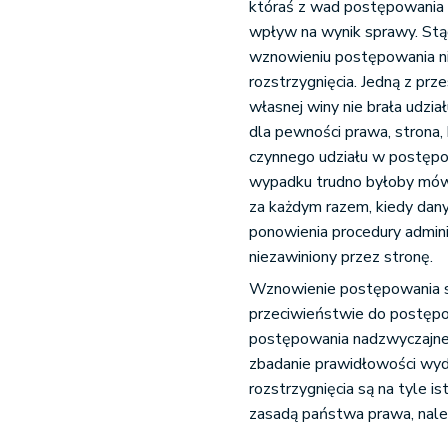
któraś z wad postępowania ok
wpływ na wynik sprawy. Stą
wznowieniu postępowania ni
rozstrzygnięcia. Jedną z prz
własnej winy nie brała udzi
dla pewności prawa, strona,
czynnego udziału w postępow
wypadku trudno byłoby mówi
za każdym razem, kiedy dany
ponowienia procedury admini
niezawiniony przez stronę.
Wznowienie postępowania st
przeciwieństwie do postępo
postępowania nadzwyczajnego
zbadanie prawidłowości wyd
rozstrzygnięcia są na tyle i
zasadą państwa prawa, należ