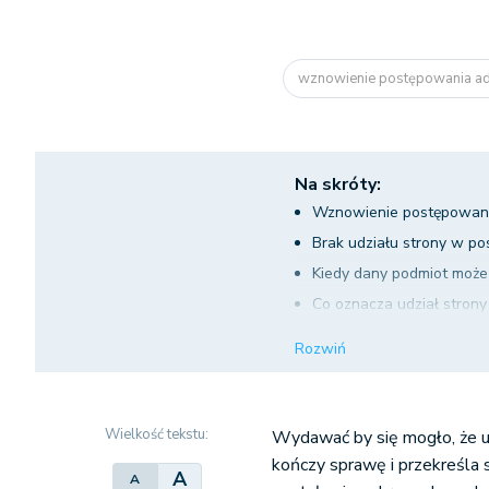
wznowienie postępowania adm
Na skróty:
Wznowienie postępowania –
Brak udziału strony w p
Kiedy dany podmiot może
Co oznacza udział stron
Wznowienie postępowani
Rozwiń
Wielkość tekstu:
Wydawać by się mogło, że up
kończy sprawę i przekreśla 
A
A