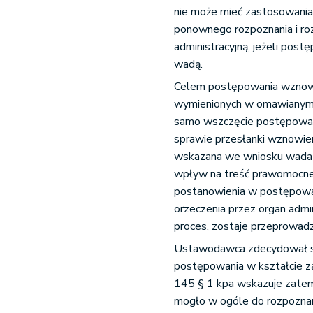
nie może mieć zastosowani
ponownego rozpoznania i ro
administracyjną, jeżeli pos
wadą.
Celem postępowania wznowi
wymienionych w omawianym pr
samo wszczęcie postępowan
sprawie przesłanki wznowie
wskazana we wniosku wada p
wpływ na treść prawomocneg
postanowienia w postępow
orzeczenia przez organ admi
proces, zostaje przeprowadz
Ustawodawca zdecydował się
postępowania w kształcie z
145 § 1 kpa wskazuje zatem 
mogło w ogóle do rozpozna