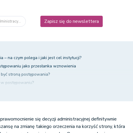
Zapisz się do newslettera
inistracy...
 na czym polega i jaki jest cel instytucji?
ostępowaniu jako przesłanka wznowienia
 być stroną postępowania?
y w postępowaniu?
a administracyjnego – podsumowanie
rawomocnienie się decyzji administracyjnej definitywnie
szansę na zmianę takiego orzeczenia na korzyść strony, która