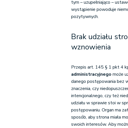
tym – uzupełniająco – usta
wystąpienie powoduje niemoż
pozytywnych.
Brak udziału str
wznowienia
Przepis art. 145 § 1 pkt 4 
administracyjnego
może uz
danego postępowania bez wł
znaczenia, czy niedopuszcze
intencjonalnego, czy też n
udziału w sprawie stoi w sp
postępowaniu. Organ ma za
sposób, aby strona miała m
swoich interesów. Aby możn