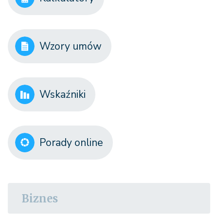
Wzory umów
Wskaźniki
Porady online
Biznes